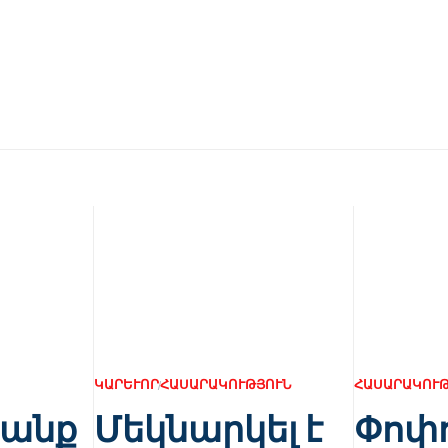
ԿԱՐԵՒՈՐ
ՀԱՍԱՐԱԿՈՒԹՅՈՒՆ
ՀԱՍԱՐԱԿՈՒԹ
յանք
Մեկնարկել է
Փոփո