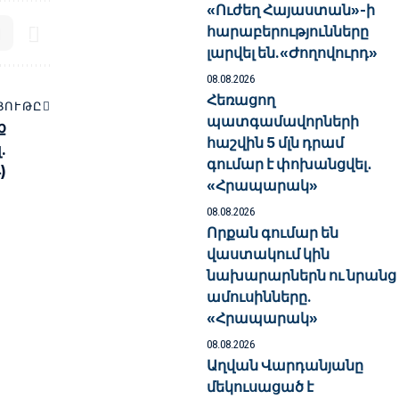
«Ուժեղ Հայաստան»-ի
հարաբերությունները
լարվել են.«Ժողովուրդ»
08.08.2026
Հեռացող
ՅՈՒԹԸ
պատգամավորների
ք
հաշվին 5 մլն դրամ
.
գումար է փոխանցվել․
)
«Հրապարակ»
08.08.2026
Որքան գումար են
վաստակում կին
նախարարներն ու նրանց
ամուսինները.
«Հրապարակ»
08.08.2026
Աղվան Վարդանյանը
մեկուսացած է