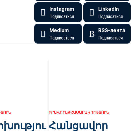
Instagram
LinkedIn
Подписаться
Подписаться
Medium
RSS-лента
Подписаться
Подписаться
ՅՈՒՆ
ԻՐԱՎՈՒՆՔ
ՀԱՍԱՐԱԿՈՒԹՅՈՒՆ
խությու
Հանցավոր