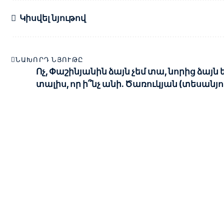
Կիսվել նյութով
ՆԱԽՈՐԴ ՆՅՈՒԹԸ
Ոչ, Փաշինյանին ձայն չեմ տա, նորից ձայն 
տալիս, որ ի՞նչ անի. Ծառուկյան (տեսանյո