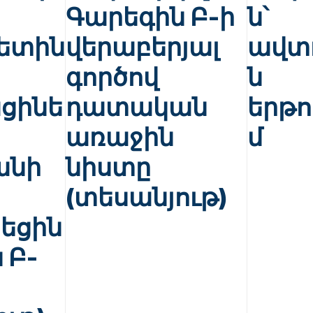
Գարեգին Բ-ի
ն՝
ետին
վերաբերյալ
ավտ
գործով
ն
ցինե
դատական
երթո
առաջին
մ
անի
նիստը
(տեսանյութ)
եցին
 Բ-