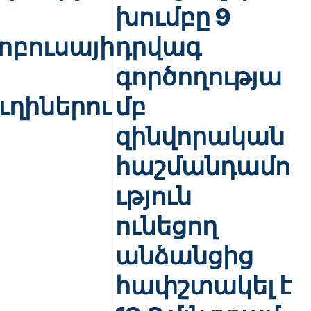
խումբը 9
ոբուսայի
դրվագ
գործողությա
ւղիներու
մբ
զինվորական
հաշմանդամո
ւթյուն
ունեցող
անձանցից
հափշտակել է