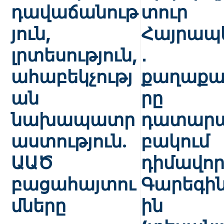
դավաճանութ
տուր
յուն,
Հայրապ
լրտեսություն,
․
ահաբեկչությ
քաղաքա
ան
րը
նախապատր
դատար
աստություն.
բակում
ԱԱԾ
դիմավոր
բացահայտու
Գարեգին
մները
ին