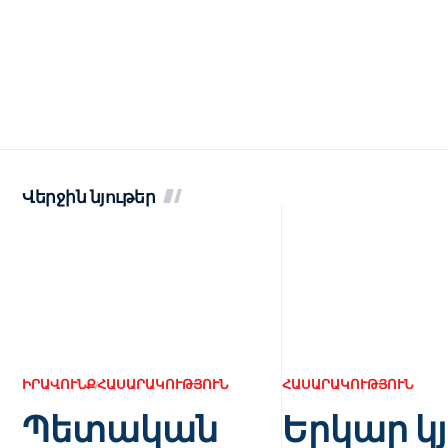
Վերջին նյութեր
ԻՐԱՎՈՒՆՔ
ՀԱՍԱՐԱԿՈՒԹՅՈՒՆ
ՀԱՍԱՐԱԿՈՒԹՅՈՒՆ
Պետական
Երկար կ