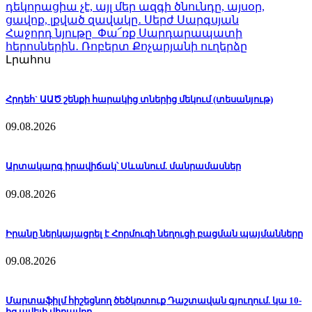
դեկորացիա չէ, այլ մեր ազգի ծնունդը, այսօր,
ցավոք, լքված զավակը․ Սերժ Սարգսյան
Հաջորդ նյութը
Փա՜ռք Սարդարապատի
հերոսներին․ Ռոբերտ Քոչարյանի ուղերձը
Լրահոս
Հրդեհ` ԱԱԾ շենքի հարակից տներից մեկում (տեսանյութ)
09.08.2026
Արտակարգ իրավիճակ՝ Սևանում. մանրամասներ
09.08.2026
Իրանը ներկայացրել է Հորմուզի նեղուցի բացման պայմանները
09.08.2026
Մարտաֆիլմ հիշեցնող ծեծկռտուք Դաշտավան գյուղում. կա 10-
ից ավելի վիրավոր