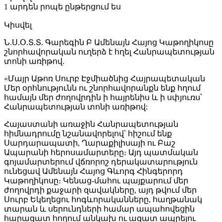
1 արդեն րոպե ընթերցում ես
Կիսվել
Ն.Ս.Օ.Տ.Տ. Գարեգին Բ Ամենայն Հայոց Կաթողիկոսը
շնորհավորական ուղերձ է հղել Հանրապետության
տոնի առիթով.
«Մայր Աթոռ Սուրբ Էջմիածնից Հայրապետական
Մեր օրհնությունն ու շնորհավորանքն ենք հղում
համայն մեր ժողովրդին ի հայրենիս և ի սփյուռս՝
Հանրապետության տոնի առիթով:
Հայաստանի առաջին Հանրապետության
հիմնադրումը նշանավորելով՝ հիշում ենք
Սարդարապատի, Ղարաքիլիսայի ու Բաշ
Ապարանի հերոսամարտերը։ Այդ պատմական
գոյամարտերում վճռորոշ դերակատարություն
ունեցավ Ամենայն Հայոց Գևորգ Հինգերորդ
Կաթողիկոսը։ Կենաց-մահու պայքարում մեր
ժողովրդի քաջարի զավակները, այդ թվում մեր
Սուրբ Եկեղեցու հոգևորականները, հաղթանակ
տարան և սերունդների համար ապահովեցին
հարազատ հողում անկախ ու ազատ ապրելու