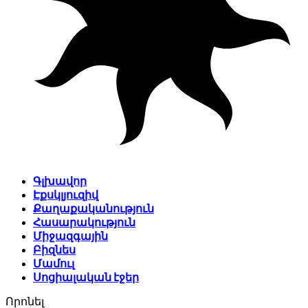
Գլխավոր
Էքսկլյուզիվ
Քաղաքականություն
Հասարակություն
Միջազգային
Բիզնես
Մամուլ
Սոցիալական էջեր
Որոնել