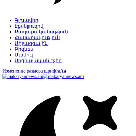
Գլխավոր
Էքսկլյուզիվ
Քաղաքականություն
Հասարակություն
Միջազգային
Բիզնես
Մամուլ
Սոցիալական էջեր
Изменение размера шрифта
Аа