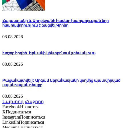
Հայաստանի և Ադրբեջանի համար խաղաղության նոր
հնարավորություն է բացվել.Գրոնո
08.08.2026
Խոշոր հրդեհ` Երևանի կենտրոնում (տեսանյութ)
08.08.2026
Բացահայտվել է Արգամ Աբրահամյանի կողմից պատվիրված
սպանության դեպքը
08.08.2026
Նախորդ
Հաջորդ
Facebook
Нравится
X
Подписаться
Instagram
Подписаться
LinkedIn
Подписаться
Medium
Подписаться