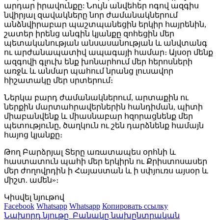
արդար իրավունքը: Նույն անվեհեր ոգով ազգիս
նվիրյալ զավակները նոր ժամանակներում
անձնվիրաբար պաշտպանեցին երկիր հայրենին,
շատեր իրենց անգին կյանքը զոհեցին մեր
պետականության անսասանության և անվտանգ
ու արժանապատիվ ապագայի համար։ Այսօր մենք
ազգովի գլուխ ենք խոնարհում մեր հերոսների
առջև և անմար պահում նրանց լուսավոր
հիշատակը մեր սրտերում։
Ներկա բարդ ժամանակներում, արտաքին ու
ներքին մարտահրավերներին հանդիման, պիտի
միաբանվենք և միասնաբար հզորացնենք մեր
պետությունը, ծաղկուն ու շեն դարձնենք համայն
հայոց կյանքը։
Թող Բարձրյալ Տերը առատապես օրհնի և
հաստատուն պահի մեր երկիրն ու Քրիստոսասեր
մեր ժողովրդին ի Հայաստան և ի սփյուռս այսօր և
միշտ. ամեն»։
Կիսվել նյութով
Facebook
Whatsapp
Whatsapp
Копировать ссылку
Նախորդ նյութը
Բանակը նախընտրական