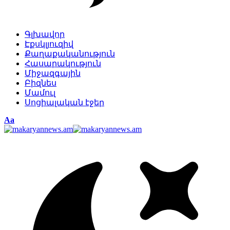
Գլխավոր
Էքսկլյուզիվ
Քաղաքականություն
Հասարակություն
Միջազգային
Բիզնես
Մամուլ
Սոցիալական էջեր
Изменение
Аа
размера
шрифта