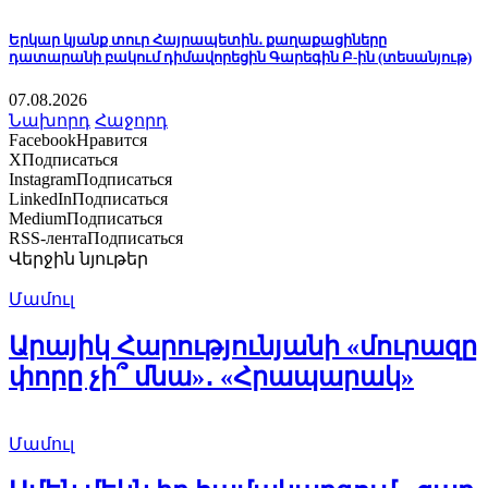
Երկար կյանք տուր Հայրապետին․ քաղաքացիները
դատարանի բակում դիմավորեցին Գարեգին Բ-ին (տեսանյութ)
07.08.2026
Նախորդ
Հաջորդ
Facebook
Нравится
X
Подписаться
Instagram
Подписаться
LinkedIn
Подписаться
Medium
Подписаться
RSS-лента
Подписаться
Վերջին նյութեր
Մամուլ
Արայիկ Հարությունյանի «մուրազը
փորը չի՞ մնա»․ «Հրապարակ»
Մամուլ