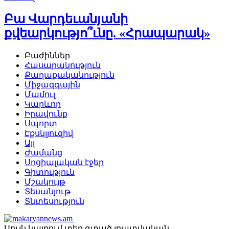
Բա Վարդեւանյանի
քվեարկությո՞ւնը. «Հրապարակ»
Բաժիններ
Հասարակություն
Քաղաքականություն
Միջազգային
Մամուլ
Կարևոր
Իրավունք
Սպորտ
Էքսկլյուզիվ
Այլ
Ժամանց
Սոցիալական էջեր
Գիտություն
Մշակույթ
Տեսանյութ
Տնտեսություն
Սույն կայքում տեղ գտած լրատվական