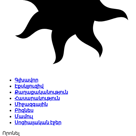
Գլխավոր
Էքսկլյուզիվ
Քաղաքականություն
Հասարակություն
Միջազգային
Բիզնես
Մամուլ
Սոցիալական էջեր
Որոնել