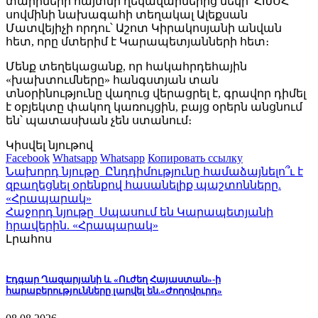
տարիների հայտնի ղեկավարներից մեկի՝ ՀԽՍՀ
սովմինի նախագահի տեղակալ Ալեքսան
Մատվեյիչի որդու՝ Աշոտ Կիրակոսյանի անվան
հետ, որը մտերիմ է Կարապետյանների հետ։
Մենք տեղեկացանք, որ հակահրդեհային
«խախտումները» հանգստյան տան
տնօրինությունը վաղուց վերացրել է, գրավոր դիմել
է օբյեկտը փակող կառույցին, բայց օրերն անցնում
են՝ պատասխան չեն ստանում։
Կիսվել նյութով
Facebook
Whatsapp
Whatsapp
Копировать ссылку
Նախորդ նյութը
Ընդդիմությունը համաձայնելո՞ւ է
զբաղեցնել օրենքով հասանելիք պաշտոնները.
«Հրապարակ»
Հաջորդ նյութը
Սպասում են Կարապետյանի
հրավերին. «Հրապարակ»
Լրահոս
Էդգար Ղազարյանի և «Ուժեղ Հայաստան»-ի
հարաբերությունները լարվել են.«Ժողովուրդ»