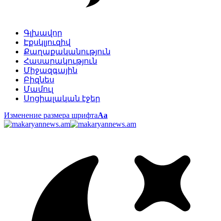
Գլխավոր
Էքսկլյուզիվ
Քաղաքականություն
Հասարակություն
Միջազգային
Բիզնես
Մամուլ
Սոցիալական էջեր
Изменение размера шрифта
Аа