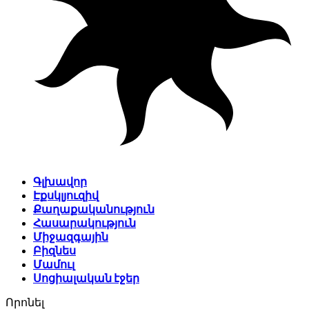
Գլխավոր
Էքսկլյուզիվ
Քաղաքականություն
Հասարակություն
Միջազգային
Բիզնես
Մամուլ
Սոցիալական էջեր
Որոնել