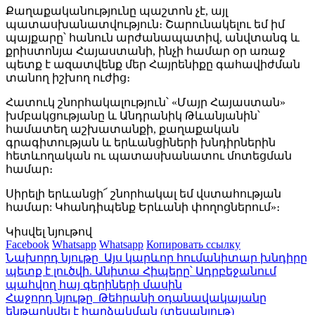
Քաղաքականությունը պաշտոն չէ, այլ
պատասխանատվություն։ Շարունակելու եմ իմ
պայքարը՝ հանուն արժանապատիվ, անվտանգ և
քրիստոնյա Հայաստանի, ինչի համար օր առաջ
պետք է ազատվենք մեր Հայրենիքը գահավիժման
տանող իշխող ուժից։
Հատուկ շնորհակալություն՝ «Մայր Հայաստան»
խմբակցությանը և Անդրանիկ Թևանյանին՝
համատեղ աշխատանքի, քաղաքական
գրագիտության և երևանցիների խնդիրներին
հետևողական ու պատասխանատու մոտեցման
համար։
Սիրելի երևանցի՜ շնորհակալ եմ վստահության
համար: Կհանդիպենք Երևանի փողոցներում»։
Կիսվել նյութով
Facebook
Whatsapp
Whatsapp
Копировать ссылку
Նախորդ նյութը
Այս կարևոր հումանիտար խնդիրը
պետք է լուծվի. Անիտա Հիպերը՝ Ադրբեջանում
պահվող հայ գերիների մասին
Հաջորդ նյութը
Թեհրանի օդանավակայանը
ենթարկվել է հարձակման (տեսանյութ)