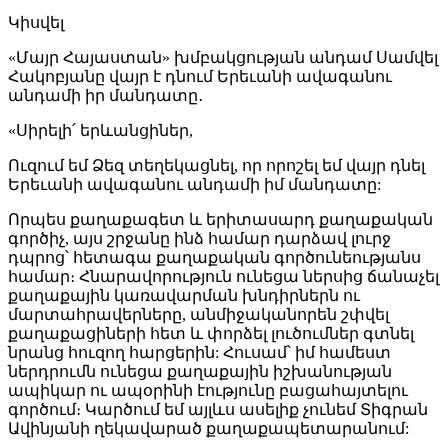
Կիսվել
«Մայր Հայաստան» խմբակցության անդամ Սամվել
Հակոբյանը վայր է դնում Երեւանի ավագանու
անդամի իր մանդատը․
«Սիրելի՛ երևանցիներ,
Ուզում եմ Ձեզ տեղեկացնել, որ որոշել եմ վայր դնել
Երեւանի ավագանու անդամի իմ մանդատը:
Որպես քաղաքագետ և երիտասարդ քաղաքական
գործիչ, այս շրջանը ինձ համար դարձավ լուրջ
դպրոց՝ հետագա քաղաքական գործունեությանս
համար։ Հնարավորություն ունեցա ներսից ճանաչել
քաղաքային կառավարման խնդիրներն ու
մարտահրավերները, անմիջականորեն շփվել
քաղաքացիների հետ և փորձել լուծումներ գտնել
նրանց հուզող հարցերին: Հուսամ՝ իմ համեստ
ներդրումն ունեցա քաղաքային իշխանության
ապիկար ու ապօրինի էությունը բացահայտելու
գործում։ Կարծում եմ այլևս ասելիք չունեմ Տիգրան
Ավինյանի ղեկավարած քաղաքապետարանում: