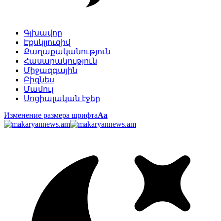
Գլխավոր
Էքսկլյուզիվ
Քաղաքականություն
Հասարակություն
Միջազգային
Բիզնես
Մամուլ
Սոցիալական էջեր
Изменение размера шрифта
Аа