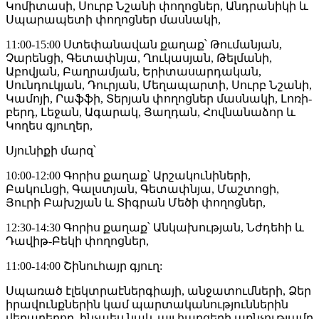
Կոմիտասի, Սուրբ Նշանի փողոցներ, Անդրանիկի և
Սպարապետի փողոցներ մասնակի,
11:00-15:00 Ստեփանավան քաղաք՝ Թումանյան,
Չարենցի, Գետափնյա, Ղուկասյան, Թելմանի,
Աբովյան, Բաղրամյան, Երիտասարդական,
Սունդուկյան, Դուրյան, Մեղապարտի, Սուրբ Նշանի,
Կամոյի, Րաֆֆի, Տերյան փողոցներ մասնակի, Լոռի-
բերդ, Լեջան, Ագարակ, Յաղդան, Հովնանաձոր և
Կողես գյուղեր,
Սյունիքի մարզ՝
10:00-12:00 Գորիս քաղաք՝ Արշակունիների,
Բակունցի, Գալստյան, Գետափնյա, Մաշտոցի,
Յուրի Բախշյան և Տիգրան Մեծի փողոցներ,
12:30-14:30 Գորիս քաղաք՝ Անկախության, Նժդեհի և
Դավիթ-Բեկի փողոցներ,
11:00-14:00 Շինուհայր գյուղ:
Սպառած էլեկտրաէներգիայի, անջատումների, Ձեր
իրավունքներին կամ պարտականություններին
վերաբերող, ինչպես նաև այլ հարցերի առնչությամբ