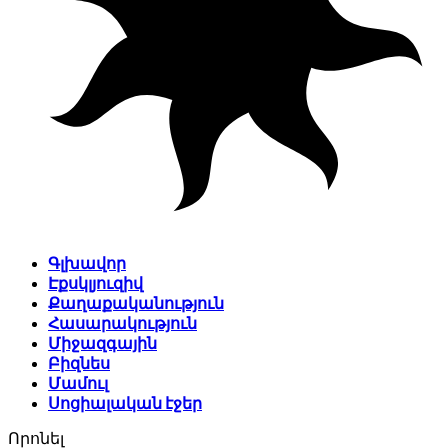
Գլխավոր
Էքսկլյուզիվ
Քաղաքականություն
Հասարակություն
Միջազգային
Բիզնես
Մամուլ
Սոցիալական էջեր
Որոնել