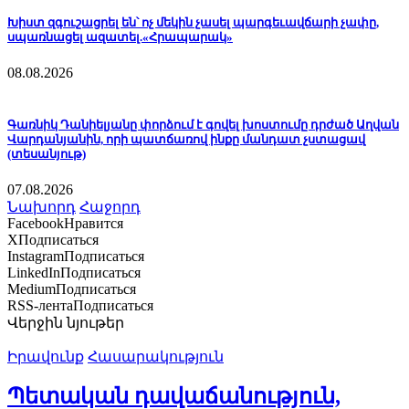
Խիստ զգուշացրել են՝ ոչ մեկին չասել պարգեւավճարի չափը,
սպառնացել ազատել.«Հրապարակ»
08.08.2026
Գառնիկ Դանիելյանը փորձում է գովել խոստումը դրժած Աղվան
Վարդանյանին, որի պատճառով ինքը մանդատ չստացավ
(տեսանյութ)
07.08.2026
Նախորդ
Հաջորդ
Facebook
Нравится
X
Подписаться
Instagram
Подписаться
LinkedIn
Подписаться
Medium
Подписаться
RSS-лента
Подписаться
Վերջին նյութեր
Իրավունք
Հասարակություն
Պետական դավաճանություն,