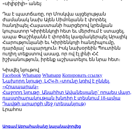
«սիլիբիլի» անել:
Դա է պատճառը, որ Մոսկվա այցելության
ժամանակ նախ Ալեն Սիմոնյանն է փորձել
հանդիպել Հայաստանի հարցերով կրեմլյան
կուրատոր Կիրիենկոյի հետ եւ մերժում է ստացել,
ապա Փաշինյանն է փորձել կազմակերպել Արայիկ
Հարությունյանի եւ Կիրիենկոյի հանդիպումը,
դարձյալ՝ ապարդյուն։ Իսկ նախօրեին Պուտինն
ուղիղ տեքստով ասաց, որ ով էլ լինի ՀՀ
իշխանություն, իրենք աշխատելու են նրա հետ։
Կիսվել նյութով
Facebook
Whatsapp
Whatsapp
Копировать ссылку
Նախորդ նյութը
ԼՀԿ-ի «տունը կռիվ է ընկել.
«Հրապարակ»
Հաջորդ նյութը
Անահիտ Ավանեսյանը` որպես մայր,
դաստիարակության խնդիր է տեսնում 18-ամյա
Դավթի արարքի մեջ (տեսանյութ)
Լրահոս
Արգամ Աբրահամյանը կալանավորվեց