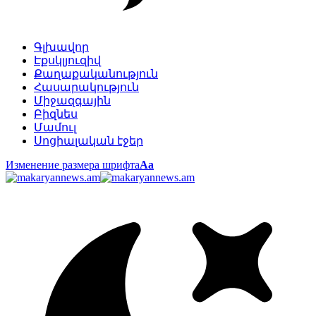
Գլխավոր
Էքսկլյուզիվ
Քաղաքականություն
Հասարակություն
Միջազգային
Բիզնես
Մամուլ
Սոցիալական էջեր
Изменение размера шрифта
Аа