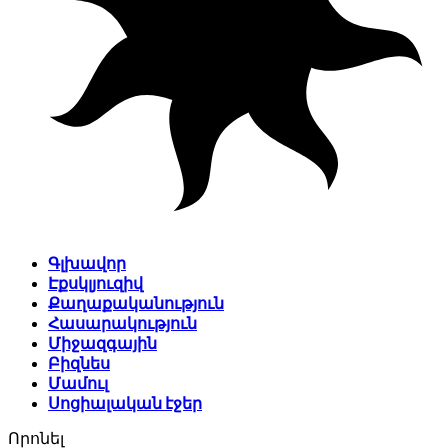
Գլխավոր
Էքսկլյուզիվ
Քաղաքականություն
Հասարակություն
Միջազգային
Բիզնես
Մամուլ
Սոցիալական էջեր
Որոնել