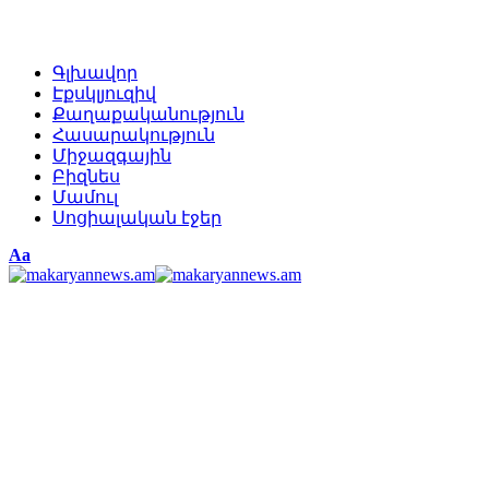
Գլխավոր
Էքսկլյուզիվ
Քաղաքականություն
Հասարակություն
Միջազգային
Բիզնես
Մամուլ
Սոցիալական էջեր
Изменение
Аа
размера
шрифта