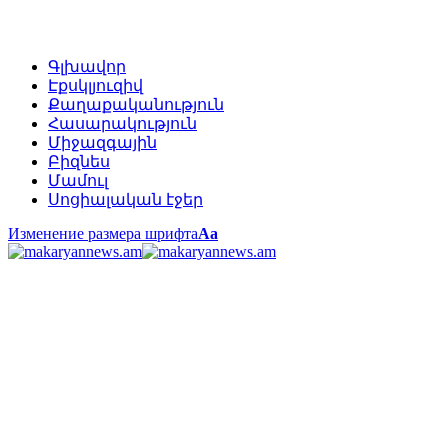
Գլխավոր
Էքսկլյուզիվ
Քաղաքականություն
Հասարակություն
Միջազգային
Բիզնես
Մամուլ
Սոցիալական էջեր
Изменение размера шрифта
Аа