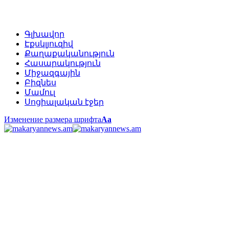
Գլխավոր
Էքսկլյուզիվ
Քաղաքականություն
Հասարակություն
Միջազգային
Բիզնես
Մամուլ
Սոցիալական էջեր
Изменение размера шрифта
Аа