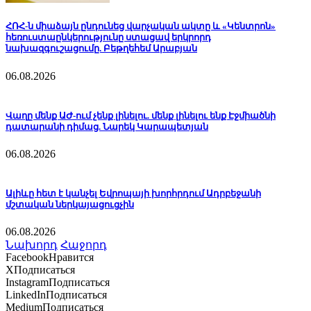
ՀՌՀ-ն միաձայն ընդունեց վարչական ակտը և «Կենտրոն»
հեռուստաընկերությունը ստացավ երկրորդ
նախազգուշացումը. Բեթղեհեմ Արաբյան
06.08.2026
Վաղը մենք ԱԺ-ում չենք լինելու. մենք լինելու ենք Էջմիածնի
դատարանի դիմաց. Նարեկ Կարապետյան
06.08.2026
Ալիևը հետ է կանչել Եվրոպայի խորհրդում Ադրբեջանի
մշտական ներկայացուցչին
06.08.2026
Նախորդ
Հաջորդ
Facebook
Нравится
X
Подписаться
Instagram
Подписаться
LinkedIn
Подписаться
Medium
Подписаться