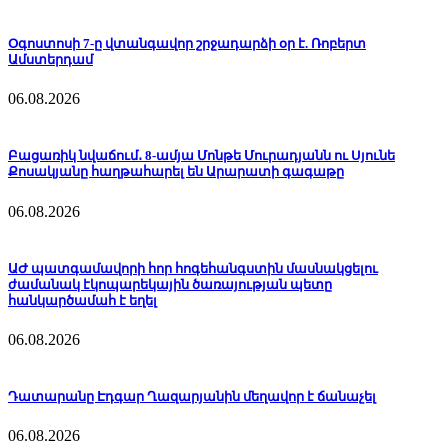
Օգոստոսի 7-ը վտանգավոր շրջադարձի օր է. Ռոբերտ
Ամստերդամ
06.08.2026
Բացառիկ նվաճում․ 8-ամյա Մոնթե Մուրադյանն ու Սյունե
Քոսակյանը հաղթահարել են Արարատի գագաթը
06.08.2026
ԱԺ պատգամավորի հոր հոգեհանգստին մասնակցելու
ժամանակ էկոպարեկային ծառայության պետը
հանկարծամահ է եղել
06.08.2026
Դատարանը Էդգար Ղազարյանին մեղավոր է ճանաչել
06.08.2026