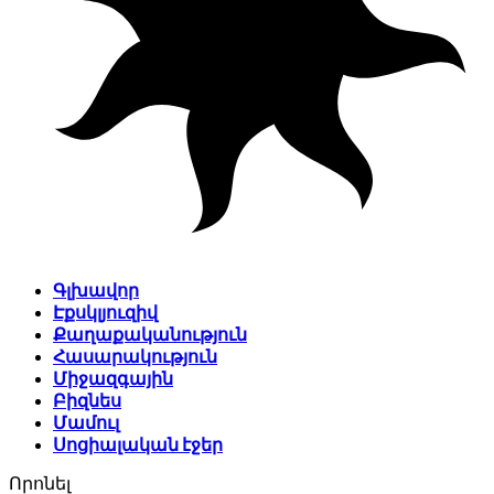
Գլխավոր
Էքսկլյուզիվ
Քաղաքականություն
Հասարակություն
Միջազգային
Բիզնես
Մամուլ
Սոցիալական էջեր
Որոնել