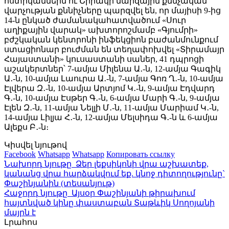
ոստիկաններն ու Շիրակի մարզային քննչական
վարչության քննիչները պարզվել են, որ մայիսի 9-ից
14-ն ընկած ժամանակահատվածում «Սուր
աղիքային վարակ» ախտորոշմամբ «Գյումրի»
բժշկական կենտրոնի ինֆեկցիոն բաժանմունքում
ստացիոնար բուժման են տեղափոխվել «Տիրամայր
Հայաստանի» կուսաստանի սաներ, 41 դպրոցի
աշակերտներ՝ 7-ամյա Միլենա Ա․-ն, 12-ամյա Գագիկ
Ա․-ն, 10-ամյա Լաուրա Ա․-ն, 7-ամյա Գոռ Ղ․-ն, 10-ամյա
Էլվերա Զ․-ն, 10-ամյա Արտյոմ Կ․-ն, 9-ամյա Էդվարդ
Գ․-ն, 10-ամյա Էսթեր Գ․-ն, 6-ամյա Մարի Գ․-ն, 9-ամյա
Էլեն Զ․-ն, 11-ամյա Նելլի Մ․-ն, 11-ամյա Մարիամ Կ․-ն,
14-ամյա Լիլյա Հ․-ն, 12-ամյա Մելսիդա Գ․-ն և 6-ամյա
Ալեքս Բ․-ն։
Կիսվել նյութով
Facebook
Whatsapp
Whatsapp
Копировать ссылку
Նախորդ նյութը
Ձեր լեքսիկոնի վրա աշխատեք,
կանանց վրա հարձակվում եք. կնոջ դիտողությունը`
Փաշինյանին (տեսանյութ)
Հաջորդ նյութը
Այսօր Փաշինյանի թիրախում
հայտնված կինը փաստաբան Տաթևիկ Սողոյանի
մայրն է
Լրահոս