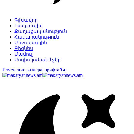
Գլխավոր
Էքսկլյուզիվ
Քաղաքականություն
Հասարակություն
Միջազգային
Բիզնես
Մամուլ
Սոցիալական էջեր
Изменение размера шрифта
Аа