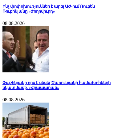
Ինչ փոփոխություններ է արել ԱԺ-ում Ռուբեն
Ռուբինյանը.«Ժողովուրդ»
08.08.2026
Փաշինյանը որս է սկսել Ծառուկյանի համախոհների
նկատմամբ. «Հրապարակ»
08.08.2026