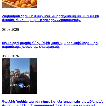
Հայկական ծիրանի մասին ռուս-ադրբեջանական սահմանին
մատնել են «հայկական թերթերը». «Հրապարակ».
08.08.2026
Խիստ զգուշացրել են՝ ոչ մեկին չասել պարգեւավճարի չափը,
սպառնացել ազատել.«Հրապարակ»
08.08.2026
Գառնիկ Դանիելյանը փորձում է գովել խոստումը դրժած Աղվան
Վարդանյանին, որի պատճառով ինքը մանդատ չստացավ