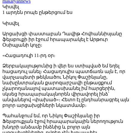
makaryannews
Կիսվել
1 արդեն րոպե ընթերցում ես
Կիսվել
Արցախցի փաստաբան Դավիթ Հովհաննիսյանը
ֆեյսբուքի իր էջում հրապարակել է Արթուր
Օսիպյանի կոչը։
«Հացադուլի 11-րդ օր։
Ձերբակալությունից ի վեր ես ստիպված եմ եղել
հացադուլ անել։ Հացադուլիս պատճառն այն է, որ
վարչապետի թեկնածու Նիկոլ Փաշինյանը,
նախընտրական քարոզարշավի ընթացքում
չկարողանալով պատասխանել իմ հարցերին,
սկսեց հրապարակայնորեն վիրավորել ինձ՝
անվանելով «փախած»։ Հետո էլ ընդհանրացրել այն
բոլոր արցախցիների նկատմամբ։
Պահանջում եմ, որ Նիկոլ Փաշինյանը իր
Ֆեյսբուքյան էջով հրապարակային ներողություն
խնդրի անձամբ ինձնից և բոլոր այն
արցախցիներից, ովքեր չեն խուսափել