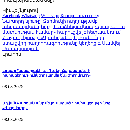
հրապարակման մեջ։
Կիսվել նյութով
Facebook
Whatsapp
Whatsapp
Копировать ссылку
Նախորդ նյութը
Ջերմուկի ուղղությամբ
տեղակայված դիրքը հանձնելու վերաբերյալ «սուտ
մատնության համար» հարուցվել է հետապնդում
Հաջորդ նյութը
«Գրանդ Քենդիի» անունից
ստացվող հաղորդագրությունը կեղծիք է. Սամվել
Մարտիրոսյան
Լրահոս
Էդգար Ղազարյանի և «Ուժեղ Հայաստան»-ի
հարաբերությունները լարվել են.«Ժողովուրդ»
08.08.2026
Աղվան Վարդանյանը մեկուսացած է խմբակցությունից.
«Ժողովուրդ»
08.08.2026