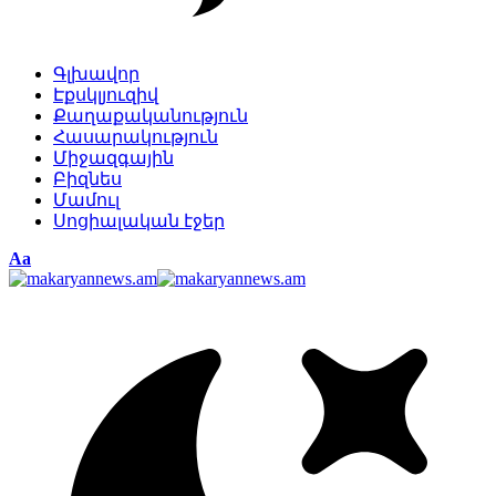
Գլխավոր
Էքսկլյուզիվ
Քաղաքականություն
Հասարակություն
Միջազգային
Բիզնես
Մամուլ
Սոցիալական էջեր
Изменение
Аа
размера
шрифта