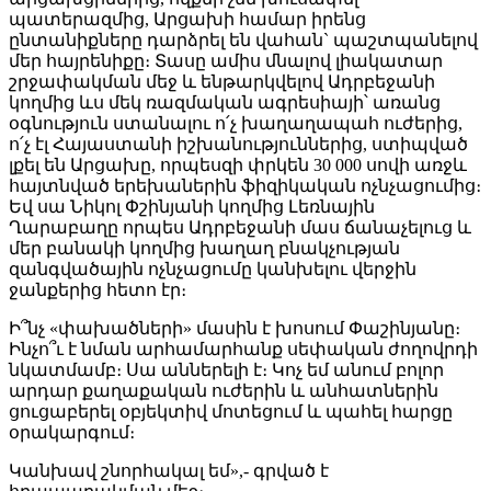
պատերազմից, Արցախի համար իրենց
ընտանիքները դարձրել են վահան` պաշտպանելով
մեր հայրենիքը։ Տասը ամիս մնալով լիակատար
շրջափակման մեջ և ենթարկվելով Ադրբեջանի
կողմից ևս մեկ ռազմական ագրեսիայի՝ առանց
օգնություն ստանալու ո՛չ խաղաղապահ ուժերից,
ո՛չ էլ Հայաստանի իշխանություններից, ստիպված
լքել են Արցախը, որպեսզի փրկեն 30 000 սովի առջև
հայտնված երեխաներին ֆիզիկական ոչնչացումից։
Եվ սա Նիկոլ Փշինյանի կողմից Լեռնային
Ղարաբաղը որպես Ադրբեջանի մաս ճանաչելուց և
մեր բանակի կողմից խաղաղ բնակչության
զանգվածային ոչնչացումը կանխելու վերջին
ջանքերից հետո էր։
Ի՞նչ «փախածների» մասին է խոսում Փաշինյանը։
Ինչո՞ւ է նման արհամարհանք սեփական ժողովրդի
նկատմամբ։ Սա աններելի է։ Կոչ եմ անում բոլոր
արդար քաղաքական ուժերին և անհատներին
ցուցաբերել օբյեկտիվ մոտեցում և պահել հարցը
օրակարգում։
Կանխավ շնորհակալ եմ»,- գրված է