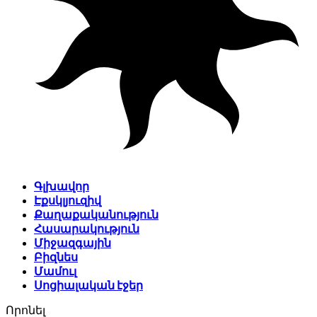
Գլխավոր
Էքսկլյուզիվ
Քաղաքականություն
Հասարակություն
Միջազգային
Բիզնես
Մամուլ
Սոցիալական էջեր
Որոնել