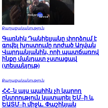
Քաղաքականություն
Գառնիկ Դանիելյանը փորձում է
գովել խոստումը դրժած Աղվան
Վարդանյանին, որի պատճառով
ինքը մանդատ չստացավ
(տեսանյութ)
Քաղաքականություն
ՀՀ–ն այս պահին չի կարող
ընտրություն կատարել ԵՄ–ի և
ԵԱՏՄ–ի միջև. Փաշինյան