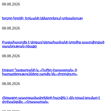
08.08.2026
Խոշոր հրդեհ` Երևանի կենտրոնում (տեսանյութ)
08.08.2026
Բացահայտվել է Արգամ Աբրահամյանի կողմից պատվիրված
սպանության դեպքը
08.08.2026
Էդգար Ղազարյանի և «Ուժեղ Հայաստան»-ի
հարաբերությունները լարվել են.«Ժողովուրդ»
08.08.2026
Հեռացող պատգամավորների հաշվին 5 մլն դրամ գումար է
փոխանցվել․ «Հրապարակ»