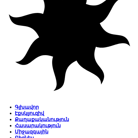
Գլխավոր
Էքսկլյուզիվ
Քաղաքականություն
Հասարակություն
Միջազգային
Բիզնես