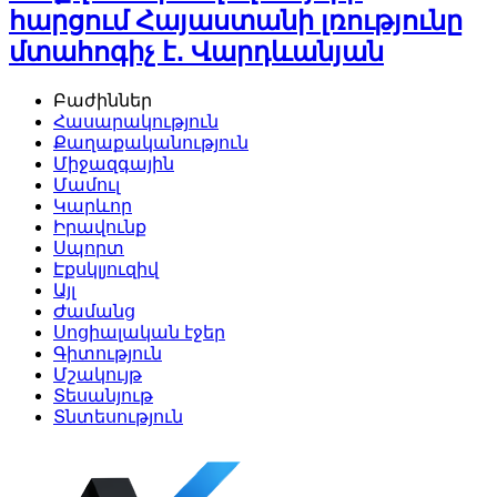
հարցում Հայաստանի լռությունը
մտահոգիչ է․ Վարդևանյան
Բաժիններ
Հասարակություն
Քաղաքականություն
Միջազգային
Մամուլ
Կարևոր
Իրավունք
Սպորտ
Էքսկլյուզիվ
Այլ
Ժամանց
Սոցիալական էջեր
Գիտություն
Մշակույթ
Տեսանյութ
Տնտեսություն