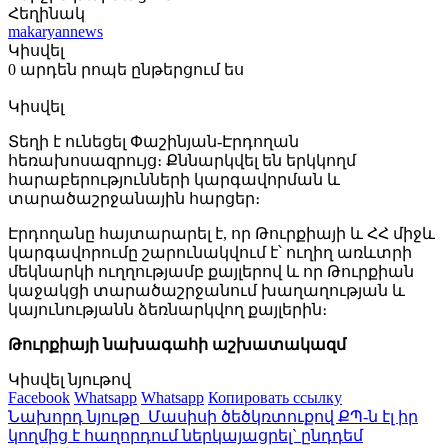
Հեղինակ
makaryannews
Կիսվել
0 արդեն րոպե ընթերցում ես
Կիսվել
Տեղի է ունեցել Փաշինյան-Էրդողան
հեռախոսազրույց։ Քննարկվել են երկկողմ
հարաբերությունների կարգավորման և
տարածաշրջանային հարցեր։
Էրդողանը հայտարարել է, որ Թուրքիայի և ՀՀ միջև
կարգավորումը շարունակվում է՝ ուղիղ առևտրի
մեկնարկի ուղղությամբ քայլերով և որ Թուրքիան
կաջակցի տարածաշրջանում խաղաղության և
կայունությանն ձեռնարկվող քայլերին։
Թուրքիայի նախագահի աշխատակազմ
Կիսվել նյութով
Facebook
Whatsapp
Whatsapp
Копировать ссылку
Նախորդ նյութը
Մասիսի ծեծկռտուքով ՔՊ-ն էլ իր
կողմից է հաղորդում ներկայացրել` ընդդեմ