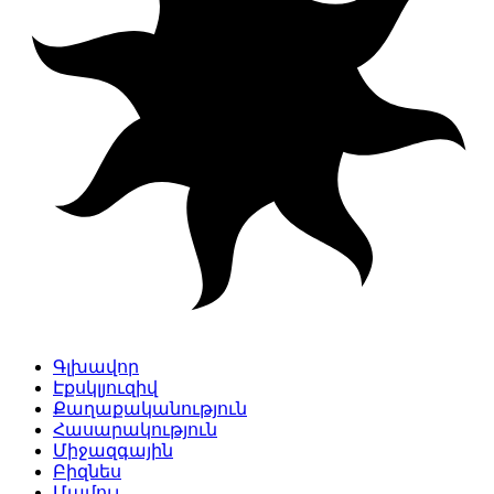
Գլխավոր
Էքսկլյուզիվ
Քաղաքականություն
Հասարակություն
Միջազգային
Բիզնես
Մամուլ