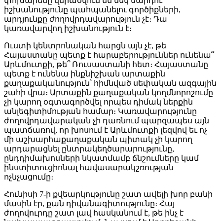
փոխարենը վերածվում են մեկ մարդու
իշխանությունը պահպանելու գործիքների,
արդյունքը ժողովրդավարություն չէ։ Դա
կառավարվող իշխանություն է։
Ուստի կենտրոնական հարցն այն չէ, թե
Հայաստանը պետք է հարաբերություններ ունենա՞
Արևմուտքի, թե՞ Ռուսաստանի հետ։ Հայաստանը
պետք է ունենա ինքնիշխան արտաքին
քաղաքականություն՝ հիմնված սեփական ազգային
շահի վրա։ Արտաքին քաղաքական կողմնորոշումը
չի կարող օգտագործվել որպես դիմակ ներքին
անլեգիտիմության համար։ Կառավարությունը
ժողովրդավարական չի դառնում պարզապես այն
պատճառով, որ խոսում է Արևմուտքի լեզվով եւ ոչ
մի աշխարհաքաղաքական պիտակ չի կարող
արդարացնել ընտրակեղծարարությունը,
ընդդիմախոսների նկատմամբ ճնշումները կամ
ինստիտուցիոնալ հավասարակշռության
ոչնչացումը։
Հունիսի 7-ի քվեարկությունը շատ ավելի խոր բանի
մասին էր, քան դիվանագիտությունը։ Հայ
ժողովուրդը շատ լավ հասկանում է, թե ինչ է