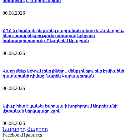
մտահոգիչ է․ Վարդևանյան
06.08.2026
ՀՌՀ-ն միաձայն ընդունեց վարչական ակտը և «Կենտրոն»
հեռուստաընկերությունը ստացավ երկրորդ
նախազգուշացումը. Բեթղեհեմ Արաբյան
06.08.2026
Վաղը մենք ԱԺ-ում չենք լինելու. մենք լինելու ենք Էջմիածնի
դատարանի դիմաց. Նարեկ Կարապետյան
06.08.2026
Ալիևը հետ է կանչել Եվրոպայի խորհրդում Ադրբեջանի
մշտական ներկայացուցչին
06.08.2026
Նախորդ
Հաջորդ
Facebook
Нравится