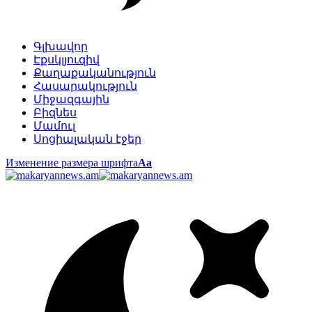
Գլխավոր
Էքսկլյուզիվ
Քաղաքականություն
Հասարակություն
Միջազգային
Բիզնես
Մամուլ
Սոցիալական էջեր
Изменение размера шрифта
Аа