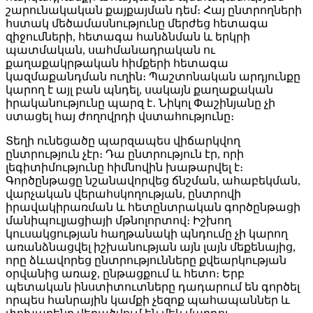
շարունակական քայքայման դեմ։ Հայ ընտրողների
հստակ մեծամասնությունը մերժեց հետագա
զիջումների, հետագա հանձնման և երկրի
պատմական, սահմանադրական ու
քաղաքակրթական հիմքերի հետագա
կազմաքանդման ուղին։ Պաշտոնական արդյունքը
կարող է այլ բան պնդել, սակայն քաղաքական
իրականությունը պարզ է․ Նիկոլ Փաշինյանը չի
ստացել հայ ժողովրդի վստահությունը։
Տեղի ունեցածը պարզապես վիճարկվող
ընտրություն չէր։ Դա ընտրություն էր, որի
լեգիտիմությունը հիմնովին խաթարվել է։
Գործընթացը նշանավորվեց ճնշման, ահաբեկման,
վարչական վերահսկողության, ընտրովի
իրավակիրառման և հետընտրական գործընթացի
մանիպուլյացիայի մթնոլորտով։ Իշխող
կուսակցության հաղթանակի պնդումը չի կարող
առանձնացվել իշխանության այն լայն մեքենայից,
որը ձևավորեց ընտրությունները քվեարկության
օրվանից առաջ, ընթացքում և հետո։ Երբ
պետական ինստիտուտները դադարում են գործել
որպես հանրային կամքի չեզոք պահապաններ և