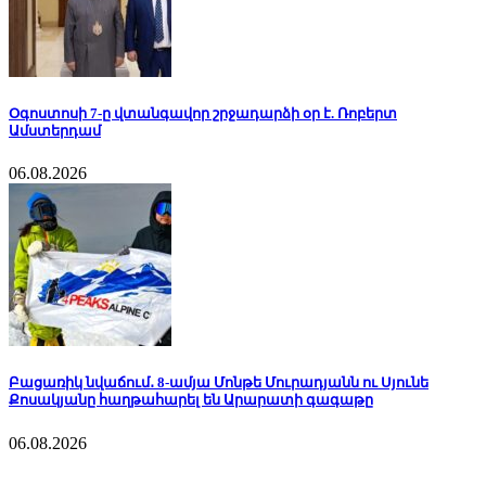
Օգոստոսի 7-ը վտանգավոր շրջադարձի օր է. Ռոբերտ
Ամստերդամ
06.08.2026
Բացառիկ նվաճում․ 8-ամյա Մոնթե Մուրադյանն ու Սյունե
Քոսակյանը հաղթահարել են Արարատի գագաթը
06.08.2026