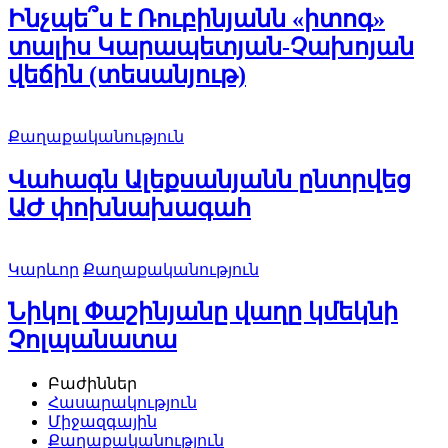
Ինչպե՞ս է Ռուբինյանն «իտոգ»
տալիս Կարապետյան-Չախոյան
վեճին (տեսանյութ)
Քաղաքականություն
Վահագն Ալեքսանյանն ընտրվեց
ԱԺ փոխնախագահ
Կարևոր
Քաղաքականություն
Նիկոլ Փաշինյանը վաղը կմեկնի
Չոլպանատա
Բաժիններ
Հասարակություն
Միջազգային
Քաղաքականություն