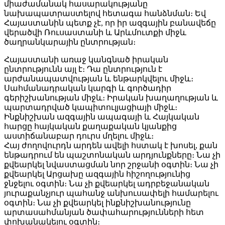
միաժամանակ հասարակությանը
նախապատրաստելով հետագա հանձնման։ Եվ
Հայաստանին պետք չէ, որ իր ազգային բանավեճը
վերածվի Ռուսաստանի և Արևմուտքի միջև
ծաղրանկարային ընտրության։
Հայաստանի առաջ կանգնած իրական
ընտրությունն այլ է։ Դա ընտրություն է
արժանապատվության և ենթարկվելու միջև։
Սահմանադրական կարգի և գործադիր
գերիշխանության միջև։ Իրական խաղաղության և
պարտադրված կապիտուլյացիայի միջև։
Ինքնիշխան ազգային ապագայի և Հայկական
հարցը հայկական քաղաքական կյանքից
աստիճանաբար դուրս մղելու միջև։
Հայ ժողովուրդն արդեն ավելի հստակ է խոսել, քան
ենթադրում են պաշտոնական արդյունքները։ Նա չի
քվեարկել նվաստացման նոր շրջանի օգտին։ Նա չի
քվեարկել Արցախը ազգային հիշողությունից
ջնջելու օգտին։ Նա չի քվեարկել ադրբեջանական
յուրաքանչյուր պահանջ անխուսափելի համարելու
օգտին։ Նա չի քվեարկել ինքնիշխանությունը
արտասահմանյան ծափահարությունների հետ
փոխանակելու օգտին։