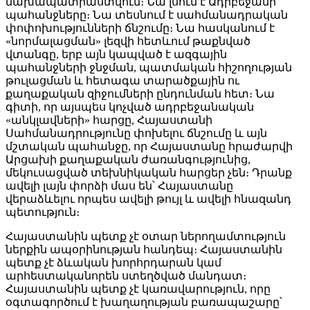
նախապատրաստվում։ Նա լսում է Ադրբեջանի
պահանջները։ Նա տեսնում է սահմանադրական
փոփոխությունների ճնշումը։ Նա հասկանում է
«նորմալացման» լեզվի հետևում թաքնված
վտանգը, երբ այն կապված է ազգային
պահանջների ջնջման, պատմական հիշողության
թուլացման և հետագա տարածքային ու
քաղաքական զիջումների ընդունման հետ։ Նա
գիտի, որ այսպես կոչված ադրբեջանական
«անկլավների» հարցը, Հայաստանի
Սահմանադրությունը փոխելու ճնշումը և այն
մշտական պահանջը, որ Հայաստանը հրաժարվի
Արցախի քաղաքական ժառանգությունից,
մեկուսացված տեխնիկական հարցեր չեն։ Դրանք
ավելի լայն փորձի մաս են՝ Հայաստանը
վերաձևելու որպես ավելի թույլ և ավելի հնազանդ
պետություն։
Հայաստանին պետք չէ օտար ներողամտություն
ներքին ապօրինության հանդեպ։ Հայաստանին
պետք չէ ձևական խորհրդարան կամ
արհեստականորեն ստեղծված մանդատ։
Հայաստանին պետք չէ կառավարություն, որը
օգտագործում է խաղաղության բառապաշարը՝