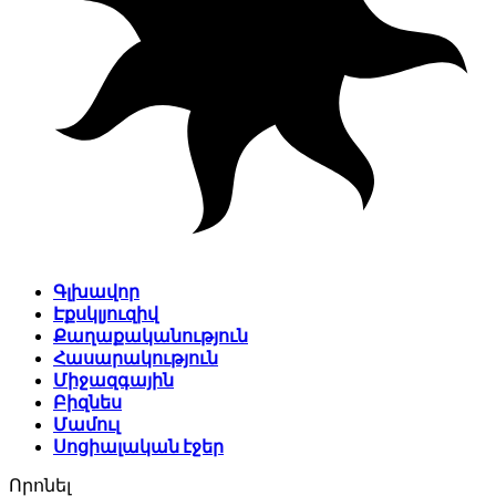
Գլխավոր
Էքսկլյուզիվ
Քաղաքականություն
Հասարակություն
Միջազգային
Բիզնես
Մամուլ
Սոցիալական էջեր
Որոնել