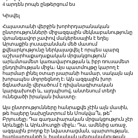
4 արդեն րոպե ընթերցում ես
Կիսվել
Հայաստանի վերջին խորհրդարանական
ընտրությունների միջազգային մեկնաբանությունը
վտանգավոր չափով մակերեսային է եղել։
Արտաքին լուսաբանման մեծ մասում
քվեարկությունը ներկայացվել է որպես պարզ
աշխարհաքաղաքական մրցակցություն՝
արևմտամետ կառավարության և իբր ռուսամետ
ընդդիմության միջև։ Այս պատմույթը կարող է
հարմար լինել օտար լսարանի համար, սակայն այն
խորապես մոլորեցնող է։ Այն ազգային խոր
ճգնաժամը վերածում է դիվանագիտական
կարգախոսի և, այդպիսով, անտեսում տեղի
ունեցածի իրական իմաստը։
Այս ընտրությունները հանրաքվե չէին այն մասին,
թե հայերը նախընտրում են Մոսկվա՞ն, թե՞
Բրյուսելը։ Դա գաղափարական մրցակցություն չէր
Արևելքի և Արևմուտքի միջև։ Դա, ամենից առաջ,
ազգային բողոք էր նվաստացման, պարտության,
հարկադրանքի և հայկական պետականության