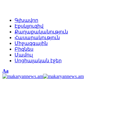
Գլխավոր
Էքսկլյուզիվ
Քաղաքականություն
Հասարակություն
Միջազգային
Բիզնես
Մամուլ
Սոցիալական էջեր
Изменение
Аа
размера
шрифта