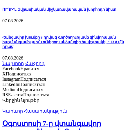
ՈՒՂԻՂ. Եվրասիական միջկառավարական խորհրդի նիստ
07.08.2026
Հանցավոր խումբը 9 դրվագ գործողությամբ զինվորական
հաշմանդամություն ունեցող անձանցից հափշտակել է 13.8 մլն
դրամ
07.08.2026
Նախորդ
Հաջորդ
Facebook
Нравится
X
Подписаться
Instagram
Подписаться
LinkedIn
Подписаться
Medium
Подписаться
RSS-лента
Подписаться
Վերջին նյութեր
Կարևոր
Հասարակություն
Օգոստոսի 7-ը վտանգավոր