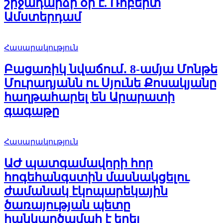
շրջադարձի օր է. Ռոբերտ
Ամստերդամ
Հասարակություն
Բացառիկ նվաճում․ 8-ամյա Մոնթե
Մուրադյանն ու Սյունե Քոսակյանը
հաղթահարել են Արարատի
գագաթը
Հասարակություն
ԱԺ պատգամավորի հոր
հոգեհանգստին մասնակցելու
ժամանակ էկոպարեկային
ծառայության պետը
հանկարծամահ է եղել