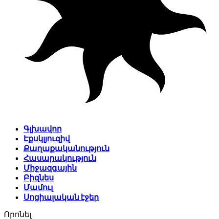
Գլխավոր
Էքսկլյուզիվ
Քաղաքականություն
Հասարակություն
Միջազգային
Բիզնես
Մամուլ
Սոցիալական էջեր
Որոնել