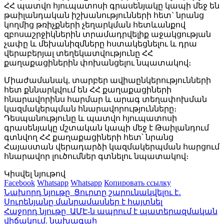
ՀՀ պատվո հյուպատոսի գրասենյակը կապի մեջ են
թաիլանդական իշխանությունների հետ` նրանց
կողմից թռիչքների չեղարկման հետևանքով
զբոսաշրջիկներին տրամադրվելիք աջակցության
չափը և մեխանիզմները հստակեցնելու և դրա
վերաբերյալ տեղեկատվությունը ՀՀ
քաղաքացիներին փոխանցելու նպատակով։
Միաժամանակ, տարբեր ավիաընկերությունների
հետ քննարկվում են ՀՀ քաղաքացիների
հնարավորինս հարմար և արագ տեղափոխման
կազմակերպման հնարավորությունները։
Դեսպանությունը և պատվո հյուպատոսի
գրասենյակը մշտական կապի մեջ է Թաիլանդում
գտնվող ՀՀ քաղաքացիների հետ՝ նրանց
Հայաստան վերադարձի կազմակերպման հարցում
հնարավոր լուծումներ գտնելու նպատակով։
Կիսվել նյութով
Facebook
Whatsapp
Whatsapp
Копировать ссылку
Նախորդ նյութը
Ցուրտը շարունակվելու է․
Սուրենյանը մանրամասներ է հայտնել
Հաջորդ նյութը
ԱՄԷ-ն ապրում է պատերազմական
վիճակում. նախագահ