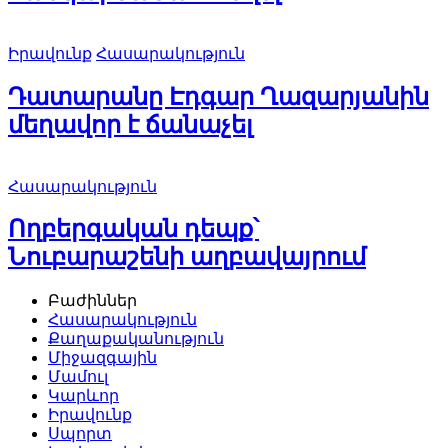
Իրավունք
Հասարակություն
Դատարանը Էդգար Ղազարյանին
մեղավոր է ճանաչել
Հասարակություն
Ողբերգական դեպք՝
Նուբարաշենի աղբավայրում
Բաժիններ
Հասարակություն
Քաղաքականություն
Միջազգային
Մամուլ
Կարևոր
Իրավունք
Սպորտ