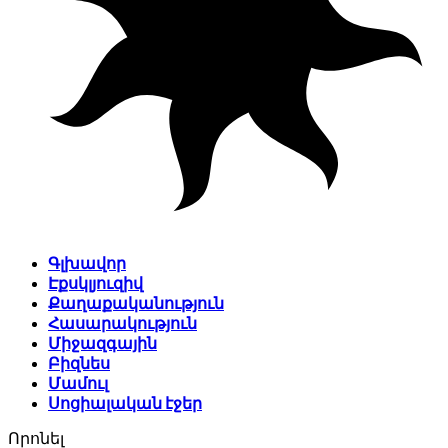
Գլխավոր
Էքսկլյուզիվ
Քաղաքականություն
Հասարակություն
Միջազգային
Բիզնես
Մամուլ
Սոցիալական էջեր
Որոնել