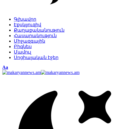
Գլխավոր
Էքսկլյուզիվ
Քաղաքականություն
Հասարակություն
Միջազգային
Բիզնես
Մամուլ
Սոցիալական էջեր
Изменение
Аа
размера
шрифта