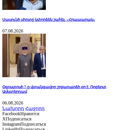
Սասունի սիրտը կփորձեն շահել. «Հրապարակ»
07.08.2026
Օգոստոսի 7-ը վտանգավոր շրջադարձի օր է. Ռոբերտ
Ամստերդամ
06.08.2026
Նախորդ
Հաջորդ
Facebook
Нравится
X
Подписаться
Instagram
Подписаться
LinkedIn
Подписаться