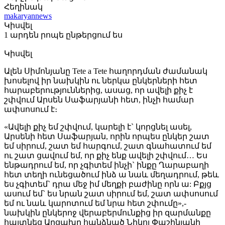
Հեղինակ
makaryannews
Կիսվել
1 արդեն րոպե ընթերցում ես
Կիսվել
Ալեն Սիմոնյանը Tete a Tete հաղորդման ժամանակ
խոսելով իր նախկին ու ներկա ընկերների հետ
հարաբերություններից, ասաց, որ ավելի քիչ է
շփվում Արսեն Սաֆարյանի հետ, ինչի համար
ափսոսում է։
«Ավելի քիչ եմ շփվում, կարելի է` կորցնել ասել,
Արսենի հետ Սաֆարյան, որին որպես ընկեր շատ
եմ սիրում, շատ եմ հարգում, շատ գնահատում եմ
ու շատ ցավում եմ, որ քիչ ենք ավելի շփվում… Ես
ենթադրում եմ, որ չգիտեմ ինչի` ինքը Ղարաբաղի
հետ տեղի ունեցածում ինձ ա նաև մեղադրում, թեև
ես չգիտեմ` դրա մեջ իմ մեղքի բաժինը որն ա: Բքյց
ասում եմ` ես նրան շատ սիրում եմ, շատ ափսոսում
եմ ու նաև կարոտում եմ նրա հետ շփումը»,-
նախկին ընկերոջ վերաբերմունքից իր զարմանքը
հայտնեց Արցախը հանձնած Նիկոլ Փաշինյանի