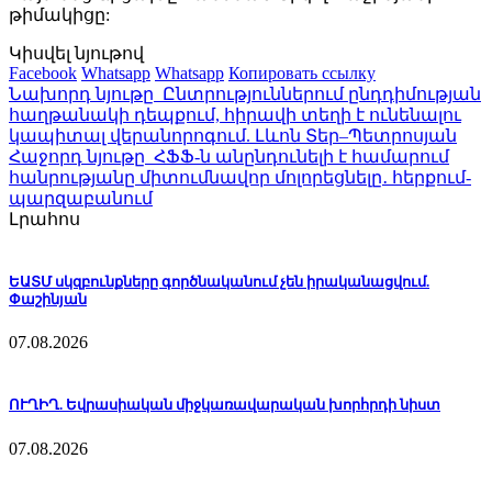
թիմակիցը:
Կիսվել նյութով
Facebook
Whatsapp
Whatsapp
Копировать ссылку
Նախորդ նյութը
Ընտրություններում ընդդիմության
հաղթանակի դեպքում, հիրավի տեղի է ունենալու
կապիտալ վերանորոգում. Լևոն Տեր–Պետրոսյան
Հաջորդ նյութը
ՀՖՖ-ն անընդունելի է համարում
հանրությանը միտումնավոր մոլորեցնելը․ հերքում-
պարզաբանում
Լրահոս
ԵԱՏՄ սկզբունքները գործնականում չեն իրականացվում.
Փաշինյան
07.08.2026
ՈՒՂԻՂ. Եվրասիական միջկառավարական խորհրդի նիստ
07.08.2026