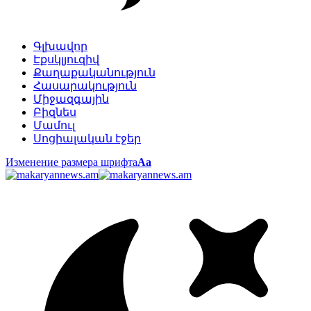
Գլխավոր
Էքսկլյուզիվ
Քաղաքականություն
Հասարակություն
Միջազգային
Բիզնես
Մամուլ
Սոցիալական էջեր
Изменение размера шрифта
Аа