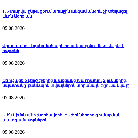
155 տարվա ընթացքում առաջին անգամ անձրև չի տեղացել․
Լևոն Ազիզյան
05.08.2026
Վրաստանում զանգվածային հոսանքազրկումներ են․ ինչ է
հայտնի
05.08.2026
Զգուշացե՛ք կեղծ էջերից և առցանց խարդախություններից,
նպատակը՝ բանկային տվյալներին տիրանալն է (լուսանկար)
05.08.2026
Ալեն Սիմոնյանը շնորհավորել է ԱԺ իններորդ գումարման
պատգամավորներին
05.08.2026