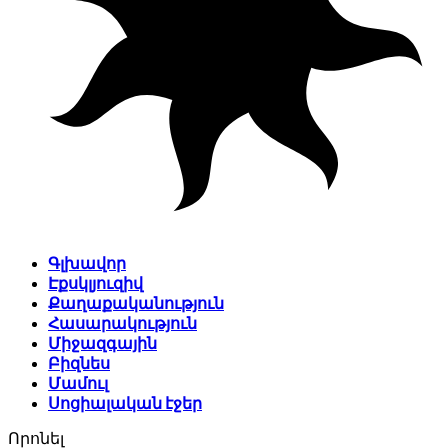
Գլխավոր
Էքսկլյուզիվ
Քաղաքականություն
Հասարակություն
Միջազգային
Բիզնես
Մամուլ
Սոցիալական էջեր
Որոնել