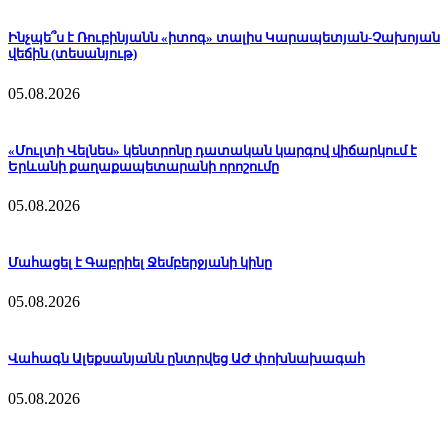
Ինչպե՞ս է Ռուբինյանն «իտոգ» տալիս Կարապետյան-Չախոյան
վեճին (տեսանյութ)
05.08.2026
«Մուլտի Վելնես» կենտրոնը դատական կարգով վիճարկում է
Երևանի քաղաքապետարանի որոշումը
05.08.2026
Մահացել է Գաբրիել Ջեմբերջյանի կինը
05.08.2026
Վահագն Ալեքսանյանն ընտրվեց ԱԺ փոխնախագահ
05.08.2026