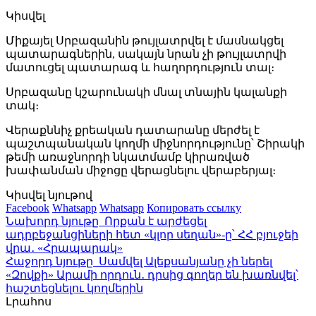
Կիսվել
Միքայել Սրբազանին թույլատրվել է մասնակցել
պատարագներին, սակայն նրան չի թույլատրվի
մատուցել պատարագ և հաղորդություն տալ։
Սրբազանը կշարունակի մնալ տնային կալանքի
տակ։
Վերաքննիչ քրեական դատարանը մերժել է
պաշտպանական կողմի միջնորդությունը՝ Շիրակի
թեմի առաջնորդի նկատմամբ կիրառված
խափանման միջոցը վերացնելու վերաբերյալ։
Կիսվել նյութով
Facebook
Whatsapp
Whatsapp
Копировать ссылку
Նախորդ նյութը
Որքան է արժեցել
ադրբեջանցիների հետ «կլոր սեղան»-ը՝ ՀՀ բյուջեի
վրա․ «Հրապարակ»
Հաջորդ նյութը
Սամվել Ալեքսանյանը չի ներել
«Զովքի» Արամի որդուն․ դրսից գողեր են խառնվել՝
հաշտեցնելու կողմերին
Լրահոս