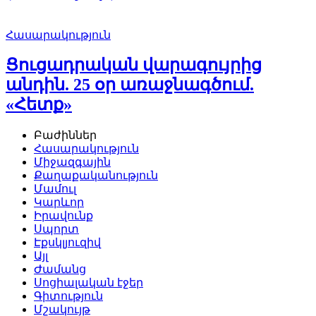
Հասարակություն
Ցուցադրական վարագույրից
անդին. 25 օր առաջնագծում.
«Հետք»
Բաժիններ
Հասարակություն
Միջազգային
Քաղաքականություն
Մամուլ
Կարևոր
Իրավունք
Սպորտ
Էքսկլյուզիվ
Այլ
Ժամանց
Սոցիալական էջեր
Գիտություն
Մշակույթ