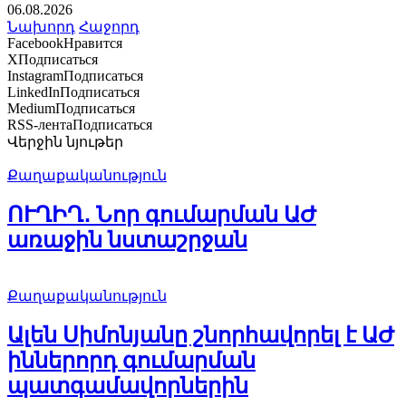
06.08.2026
Նախորդ
Հաջորդ
Facebook
Нравится
X
Подписаться
Instagram
Подписаться
LinkedIn
Подписаться
Medium
Подписаться
RSS-лента
Подписаться
Վերջին նյութեր
Քաղաքականություն
ՈՒՂԻՂ․ Նոր գումարման ԱԺ
առաջին նստաշրջան
Քաղաքականություն
Ալեն Սիմոնյանը շնորհավորել է ԱԺ
իններորդ գումարման
պատգամավորներին