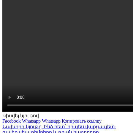
Կիսվել նյութով
Facebook
Whatsapp
Whatsapp
Копировать ссылку
Նախորդ նյութը
Ինձ հետ՝ որպես վարչապետ,
գալիք սեպտեմբերը և դրան հաջորդող