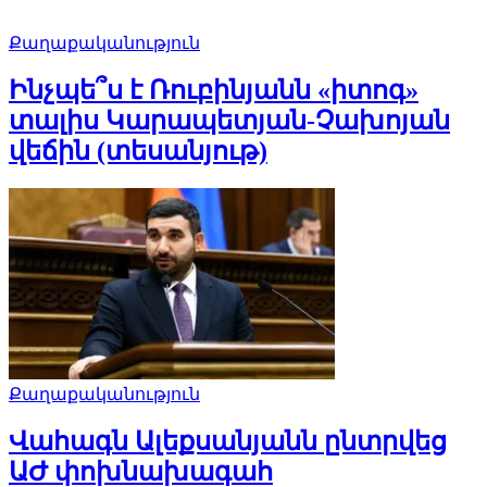
Քաղաքականություն
Ինչպե՞ս է Ռուբինյանն «իտոգ»
տալիս Կարապետյան-Չախոյան
վեճին (տեսանյութ)
Քաղաքականություն
Վահագն Ալեքսանյանն ընտրվեց
ԱԺ փոխնախագահ