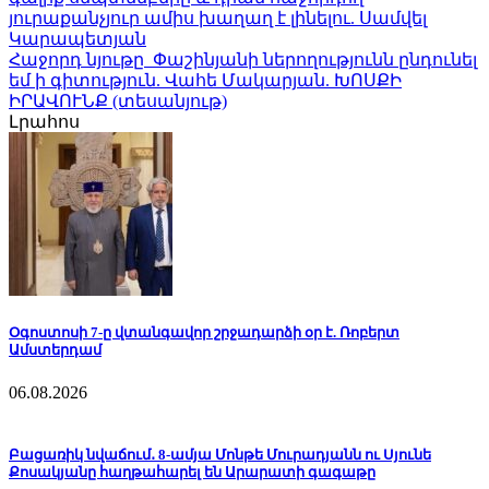
յուրաքանչյուր ամիս խաղաղ է լինելու. Սամվել
Կարապետյան
Հաջորդ նյութը
Փաշինյանի ներողությունն ընդունել
եմ ի գիտություն. Վահե Մակարյան. ԽՈՍՔԻ
ԻՐԱՎՈՒՆՔ (տեսանյութ)
Լրահոս
Օգոստոսի 7-ը վտանգավոր շրջադարձի օր է. Ռոբերտ
Ամստերդամ
06.08.2026
Բացառիկ նվաճում․ 8-ամյա Մոնթե Մուրադյանն ու Սյունե
Քոսակյանը հաղթահարել են Արարատի գագաթը