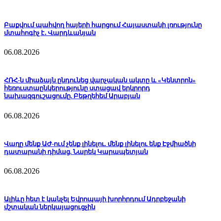
Բաքվում պահվող հայերի հարցում Հայաստանի լռությունը
մտահոգիչ է․ Վարդևանյան
06.08.2026
ՀՌՀ-ն միաձայն ընդունեց վարչական ակտը և «Կենտրոն»
հեռուստաընկերությունը ստացավ երկրորդ
նախազգուշացումը. Բեթղեհեմ Արաբյան
06.08.2026
Վաղը մենք ԱԺ-ում չենք լինելու. մենք լինելու ենք Էջմիածնի
դատարանի դիմաց. Նարեկ Կարապետյան
06.08.2026
Ալիևը հետ է կանչել Եվրոպայի խորհրդում Ադրբեջանի
մշտական ներկայացուցչին