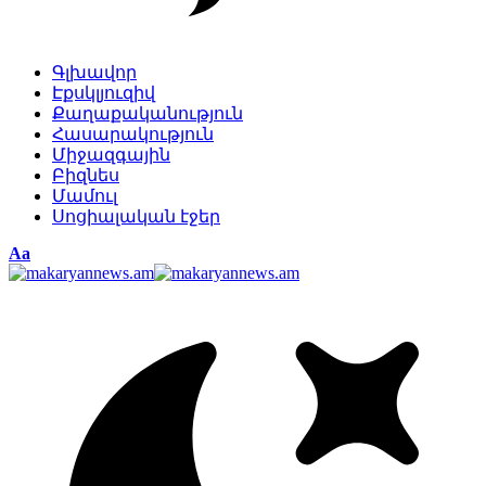
Գլխավոր
Էքսկլյուզիվ
Քաղաքականություն
Հասարակություն
Միջազգային
Բիզնես
Մամուլ
Սոցիալական էջեր
Изменение
Аа
размера
шрифта