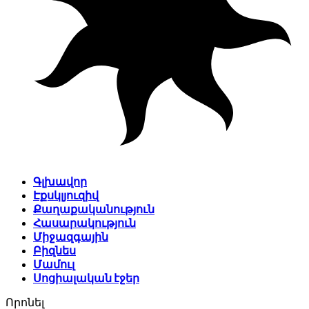
Գլխավոր
Էքսկլյուզիվ
Քաղաքականություն
Հասարակություն
Միջազգային
Բիզնես
Մամուլ
Սոցիալական էջեր
Որոնել