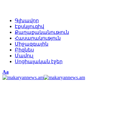
Գլխավոր
Էքսկլյուզիվ
Քաղաքականություն
Հասարակություն
Միջազգային
Բիզնես
Մամուլ
Սոցիալական էջեր
Изменение
Аа
размера
шрифта