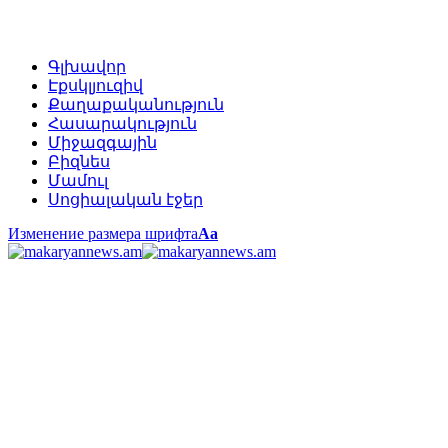
Գլխավոր
Էքսկլյուզիվ
Քաղաքականություն
Հասարակություն
Միջազգային
Բիզնես
Մամուլ
Սոցիալական էջեր
Изменение размера шрифта
Аа