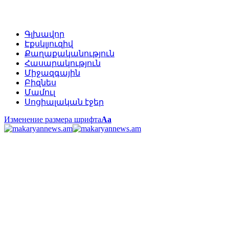
Գլխավոր
Էքսկլյուզիվ
Քաղաքականություն
Հասարակություն
Միջազգային
Բիզնես
Մամուլ
Սոցիալական էջեր
Изменение размера шрифта
Аа