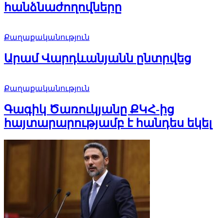
հանձնաժողովները
Քաղաքականություն
Արամ Վարդևանյանն ընտրվեց
Քաղաքականություն
Գագիկ Ծառուկյանը ՔԿՀ-ից
հայտարարությամբ է հանդես եկել