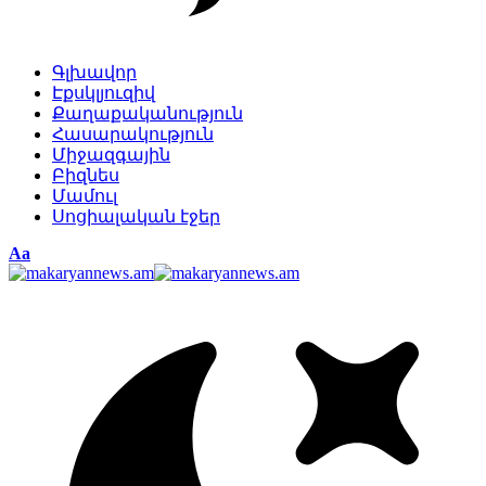
Գլխավոր
Էքսկլյուզիվ
Քաղաքականություն
Հասարակություն
Միջազգային
Բիզնես
Մամուլ
Սոցիալական էջեր
Изменение
Аа
размера
шрифта