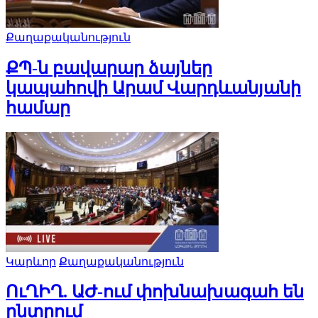
Քաղաքականություն
ՔՊ-ն բավարար ձայներ
կապահովի Արամ Վարդևանյանի
համար
Կարևոր
Քաղաքականություն
ՈւՂԻՂ. ԱԺ-ում փոխնախագահ են
ընտրում