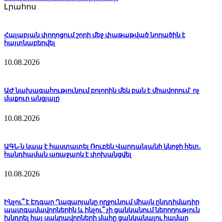
Լրահոս
Հալաբյան փողոցում շորի մեջ փաթաթված նորածին է
հայտնաբերվել
10.08.2026
ԱԺ նախագահությունում բոլորին մեկ բան է միավորում` ոչ
մաքուր անցյալը
10.08.2026
ԱԳՆ-ն կապ է հաստատել Ռուբեն Վարդանյանի կնոջի հետ․
հանդիպման առաջարկ է փոխանցվել
10.08.2026
Ինչու՞ է Էդգար Ղազարյանը ողջունում միայն ընդդիմադիր
պատգամավորներին և ինչու՞ չի ցանկանում ներողություն
խնդրել հայ սակրավորների մահը ցանկանալու համար