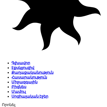
Գլխավոր
Էքսկլյուզիվ
Քաղաքականություն
Հասարակություն
Միջազգային
Բիզնես
Մամուլ
Սոցիալական էջեր
Որոնել