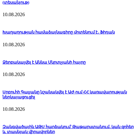
(տեսանյութ)
10.08.2026
Խաղաղության համաձայնագիրը մոտենում է․ Ֆիդան
10.08.2026
Ձերբակալվել է Աննա Մկրտչյանի հայրը
10.08.2026
Սրբուհի Գալյանը նշանակվել է ԱԺ-ում ՀՀ կառավարության
ներկայացուցիչ
10.08.2026
Զանգվածային ԱԹՍ հարձակում՝ Թաթարստանում․ կան զոհեր
և տասնյակ վիրավորներ