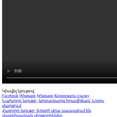
Կիսվել նյութով
Facebook
Whatsapp
Whatsapp
Копировать ссылку
Նախորդ նյութը
Արտակարգ իրավիճակ՝ Լոռու
մարզում
Հաջորդ նյութը
Երկրի վրա սպասվում են
մագնիսական փոթորիկներ