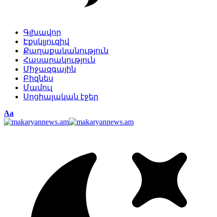
Գլխավոր
Էքսկլյուզիվ
Քաղաքականություն
Հասարակություն
Միջազգային
Բիզնես
Մամուլ
Սոցիալական էջեր
Изменение
Аа
размера
шрифта