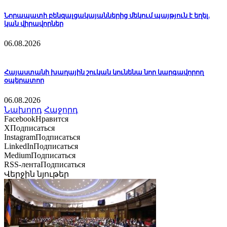
Նորապատի բենզալցակայաններից մեկում պայթյուն է եղել.
կան վիրավորներ
06.08.2026
Հայաստանի խաղային շուկան կունենա նոր կարգավորող
օպերատոր
06.08.2026
Նախորդ
Հաջորդ
Facebook
Нравится
X
Подписаться
Instagram
Подписаться
LinkedIn
Подписаться
Medium
Подписаться
RSS-лента
Подписаться
Վերջին նյութեր