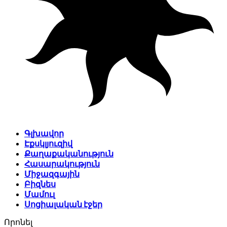
Գլխավոր
Էքսկլյուզիվ
Քաղաքականություն
Հասարակություն
Միջազգային
Բիզնես
Մամուլ
Սոցիալական էջեր
Որոնել