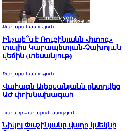
Քաղաքականություն
Ինչպե՞ս է Ռուբինյանն «իտոգ»
տալիս Կարապետյան-Չախոյան
վեճին (տեսանյութ)
Քաղաքականություն
Վահագն Ալեքսանյանն ընտրվեց
ԱԺ փոխնախագահ
Կարևոր
Քաղաքականություն
Նիկոլ Փաշինյանը վաղը կմեկնի