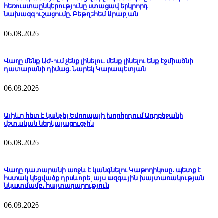
հեռուստաընկերությունը ստացավ երկրորդ
նախազգուշացումը. Բեթղեհեմ Արաբյան
06.08.2026
Վաղը մենք ԱԺ-ում չենք լինելու. մենք լինելու ենք Էջմիածնի
դատարանի դիմաց. Նարեկ Կարապետյան
06.08.2026
Ալիևը հետ է կանչել Եվրոպայի խորհրդում Ադրբեջանի
մշտական ներկայացուցչին
06.08.2026
Վաղը դատարանի առջև է կանգնելու Կաթողիկոսը․ պետք է
հստակ կեցվածք դրսևորել այս ազգային խայտառակության
նկատմամբ․ հայտարարություն
06.08.2026