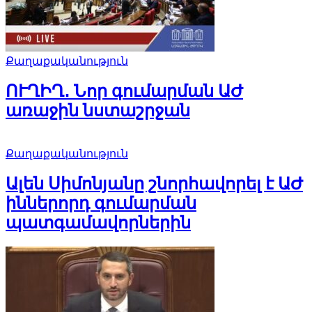
Քաղաքականություն
ՈՒՂԻՂ․ Նոր գումարման ԱԺ
առաջին նստաշրջան
Քաղաքականություն
Ալեն Սիմոնյանը շնորհավորել է ԱԺ
իններորդ գումարման
պատգամավորներին