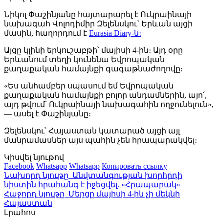
Նիկոլ Փաշինյանը հայտարարել է Ուկրաինայի
նախագահ Վոլոդիմիր Զելենսկու՝ Երևան այցի
մասին, հաղորդում է
Eurasia Diary-ն։
Այցը կլինի երկուշաբթի՝ մայիսի 4-ին։ Այդ օրը
Երևանում տեղի կունենա Եվրոպական
քաղաքական համայնքի գագաթնաժողովը։
«Ես անհամբեր սպասում եմ Եվրոպական
քաղաքական համայնքի բոլոր անդամներին, այո՛,
այդ թվում՝ Ուկրաինայի նախագահին ողջունելուն»,
— ասել է Փաշինյանը։
Զելենսկու՝ Հայաստան կատարած այցի այլ
մանրամասներ այս պահին չեն հրապարակվել։
Կիսվել նյութով
Facebook
Whatsapp
Whatsapp
Копировать ссылку
Նախորդ նյութը
Անվտանգության խորհրդի
նիստին հրահանգ է իջեցվել. «Հրապարակ»
Հաջորդ նյութը
Մերցը մայիսի 4-ին չի մեկնի
Հայաստան
Լրահոս