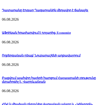
Դատարանը Էդգար Ղազարյանին մեղավոր է ճանաչել
06.08.2026
Աֆրիկան ​​հրաժարվում է դոլարից. Economist
06.08.2026
Ողբերգական դեպք՝ Նուբարաշենի աղբավայրում
06.08.2026
Բաքվում պահվող հայերի հարցում Հայաստանի լռությունը
մտահոգիչ է․ Վարդևանյան
06.08.2026
ՀՌՀ-ն միաձայն ընդունեց վարչական ակտը և «Կենտրոն»