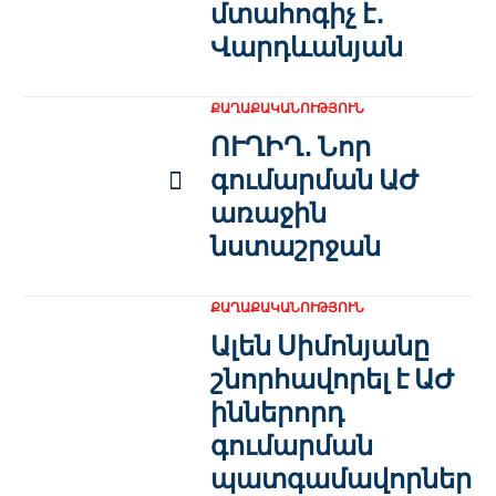
մտահոգիչ է․
Վարդևանյան
ՔԱՂԱՔԱԿԱՆՈՒԹՅՈՒՆ
ՈՒՂԻՂ․ Նոր
գումարման ԱԺ
առաջին
նստաշրջան
ՔԱՂԱՔԱԿԱՆՈՒԹՅՈՒՆ
Ալեն Սիմոնյանը
շնորհավորել է ԱԺ
իններորդ
գումարման
պատգամավորներ