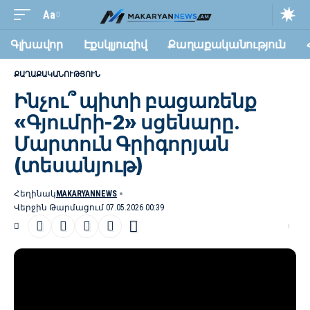
Аа
Изменение
размера
Գլխավոր
Էքսկլյուզիվ
Քաղաքականություն
шрифта
ՔԱՂԱՔԱԿԱՆՈՒԹՅՈՒՆ
Ինչու՞ պիտի բացառենք
«Գյումրի-2» սցենարը.
Մարտուն Գրիգորյան
(տեսանյութ)
Հեղինակ
MAKARYANNEWS
Վերջին Թարմացում 07.05.2026 00:39