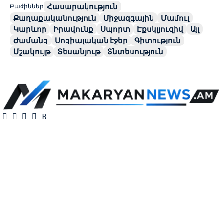
Հասարակություն
Բաժիններ
Քաղաքականություն
Միջազգային
Մամուլ
Կարևոր
Իրավունք
Սպորտ
Էքսկլյուզիվ
Այլ
Ժամանց
Սոցիալական էջեր
Գիտություն
Մշակույթ
Տեսանյութ
Տնտեսություն
Սույն կայքում տեղ գտած լրատվական հրապարակումների
հեղինակային իրավունքը պատկանում է բացառապես
makaryannews.am լրատվական-վերլուծական գործակալությանը։
Սույն կայքի բոլոր լրատվական հրապարակումները
անհատական օգտագործման համար են։ Տեղեկատվություն
տարածող այլ միջոցներում սույն կայքի հրապարակումների
(մասնակի կամ ամբողջական) վերահրապարկման համար
անհրաժեշտ է makaryannews.am լրատվական-վերլուծական
գործակալության գրավոր թույլտվությունը։ Խախտում թույլ