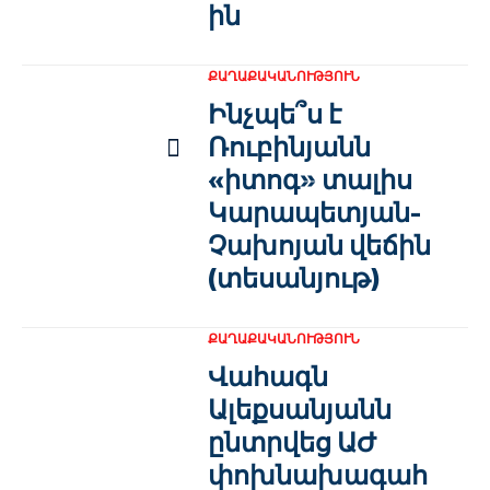
ին
ՔԱՂԱՔԱԿԱՆՈՒԹՅՈՒՆ
Ինչպե՞ս է
Ռուբինյանն
«իտոգ» տալիս
Կարապետյան-
Չախոյան վեճին
(տեսանյութ)
ՔԱՂԱՔԱԿԱՆՈՒԹՅՈՒՆ
Վահագն
Ալեքսանյանն
ընտրվեց ԱԺ
փոխնախագահ