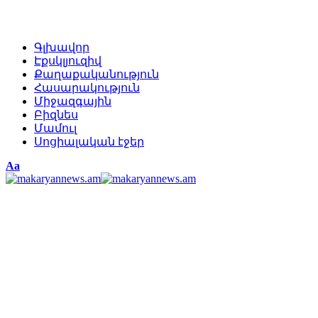
Գլխավոր
Էքսկլյուզիվ
Քաղաքականություն
Հասարակություն
Միջազգային
Բիզնես
Մամուլ
Սոցիալական էջեր
Изменение
Аа
размера
шрифта