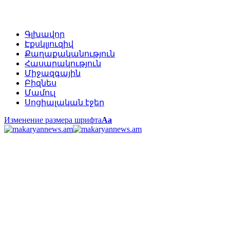
Գլխավոր
Էքսկլյուզիվ
Քաղաքականություն
Հասարակություն
Միջազգային
Բիզնես
Մամուլ
Սոցիալական էջեր
Изменение размера шрифта
Аа