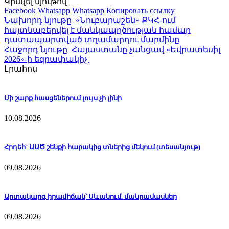
Կիսվել նյութով
Facebook
Whatsapp
Whatsapp
Копировать ссылку
Նախորդ նյութը
«Նուբարաշեն» ՔԿՀ-ում
հայտնաբերվել է մանկապղծության համար
դատապարտված տղամարդու մարմինը
Հաջորդ նյութը
Հայաստանը չանցավ «Եվրատեսիլ
2026»-ի եզրափակիչ
Լրահոս
Մի շարք հասցեներում լույս չի լինի
10.08.2026
Հրդեհ` ԱԱԾ շենքի հարակից տներից մեկում (տեսանյութ)
09.08.2026
Արտակարգ իրավիճակ՝ Սևանում. մանրամասներ
09.08.2026