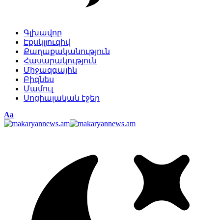
Գլխավոր
Էքսկլյուզիվ
Քաղաքականություն
Հասարակություն
Միջազգային
Բիզնես
Մամուլ
Սոցիալական էջեր
Изменение
Аа
размера
шрифта