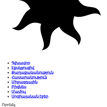
Գլխավոր
Էքսկլյուզիվ
Քաղաքականություն
Հասարակություն
Միջազգային
Բիզնես
Մամուլ
Սոցիալական էջեր
Որոնել