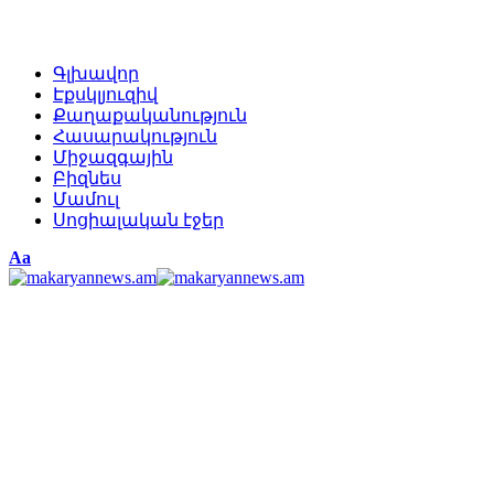
Գլխավոր
Էքսկլյուզիվ
Քաղաքականություն
Հասարակություն
Միջազգային
Բիզնես
Մամուլ
Սոցիալական էջեր
Изменение
Аа
размера
шрифта