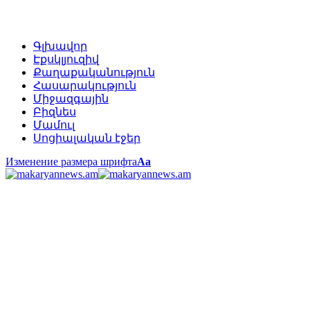
Գլխավոր
Էքսկլյուզիվ
Քաղաքականություն
Հասարակություն
Միջազգային
Բիզնես
Մամուլ
Սոցիալական էջեր
Изменение размера шрифта
Аа