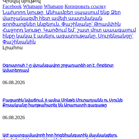
Կիսվել նյութով
Facebook
Whatsapp
Whatsapp
Копировать ссылку
Նախորդ նյութը
Անհամբեր սպասում ենք Ձեր
վարչակազմի հետ ավելի պատմական
գործարքներ կնքելուն. Փաշինյանը՝ Թրամփին
Հաջորդ նյութը
Կարծում եմ` շատ մոտ ապագայում
ինքը կակա է ասելու ազատությանը. Սուրենյանցը`
Փաշինյանին
Լրահոս
Օգոստոսի 7-ը վտանգավոր շրջադարձի օր է. Ռոբերտ
Ամստերդամ
06.08.2026
Բացառիկ նվաճում․ 8-ամյա Մոնթե Մուրադյանն ու Սյունե
Քոսակյանը հաղթահարել են Արարատի գագաթը
06.08.2026
ԱԺ պատգամավորի հոր հոգեհանգստին մասնակցելու