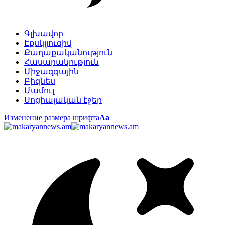
Գլխավոր
Էքսկլյուզիվ
Քաղաքականություն
Հասարակություն
Միջազգային
Բիզնես
Մամուլ
Սոցիալական էջեր
Изменение размера шрифта
Аа