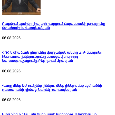
Բաքվում պահվող հայերի հարցում Հայաստանի լռությունը
մտահոգիչ է․ Վարդևանյան
06.08.2026
ՀՌՀ-ն միաձայն ընդունեց վարչական ակտը և «Կենտրոն»
հեռուստաընկերությունը ստացավ երկրորդ
նախազգուշացումը. Բեթղեհեմ Արաբյան
06.08.2026
Վաղը մենք ԱԺ-ում չենք լինելու. մենք լինելու ենք Էջմիածնի
դատարանի դիմաց. Նարեկ Կարապետյան
06.08.2026
Ալիևը հետ է կանչել Եվրոպայի խորհրդում Ադրբեջանի