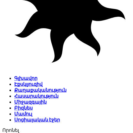
Գլխավոր
Էքսկլյուզիվ
Քաղաքականություն
Հասարակություն
Միջազգային
Բիզնես
Մամուլ
Սոցիալական էջեր
Որոնել