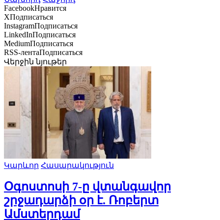
Facebook
Нравится
X
Подписаться
Instagram
Подписаться
LinkedIn
Подписаться
Medium
Подписаться
RSS-лента
Подписаться
Վերջին նյութեր
Կարևոր
Հասարակություն
Օգոստոսի 7-ը վտանգավոր
շրջադարձի օր է. Ռոբերտ
Ամստերդամ