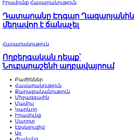
Իրավունք
Հասարակություն
Դատարանը Էդգար Ղազարյանին
մեղավոր է ճանաչել
Հասարակություն
Ողբերգական դեպք՝
Նուբարաշենի աղբավայրում
Բաժիններ
Հասարակություն
Քաղաքականություն
Միջազգային
Մամուլ
Կարևոր
Իրավունք
Սպորտ
Էքսկլյուզիվ
Այլ
Ժամանց