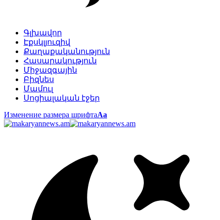
Գլխավոր
Էքսկլյուզիվ
Քաղաքականություն
Հասարակություն
Միջազգային
Բիզնես
Մամուլ
Սոցիալական էջեր
Изменение размера шрифта
Аа