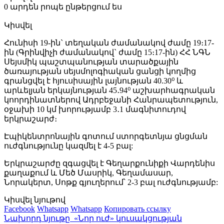
0 արդեն րոպե ընթերցում ես
Կիսվել
Հունիսի 19-ին` տեղական ժամանակով ժամը 19։17-
ին (Գրինվիչի ժամանակով` ժամը 15։17-ին) ՀՀ ՆԳՆ
Սեյսմիկ պաշտպանության տարածքային
ծառայության սեյսմոլոգիական ցանցի կողմից
գրանցվել է հյուսիսային լայնության 40.30⁰ և
արևելյան երկայնության 45․94⁰ աշխարհագրական
կոորդինատներով Ադրբեջանի Հանրապետություն,
օջախի 10 կմ խորությամբ 3․1 մագնիտուդով
երկրաշարժ։
Էպիկենտրոնային գոտում ստորգետնյա ցնցման
ուժգնությունը կազմել է 4-5 բալ:
Երկրաշարժը զգացվել է Գեղարքունիքի Վարդենիս
քաղաքում և Մեծ Մասրիկ, Գեղամասար,
Նորակերտ, Սոթք գյուղերում՝ 2-3 բալ ուժգնությամբ:
Կիսվել նյութով
Facebook
Whatsapp
Whatsapp
Копировать ссылку
Նախորդ նյութը
«Նոր ուժ» կուսակցության