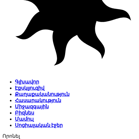
Գլխավոր
Էքսկլյուզիվ
Քաղաքականություն
Հասարակություն
Միջազգային
Բիզնես
Մամուլ
Սոցիալական էջեր
Որոնել