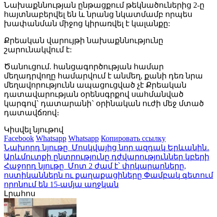
Նախաքննության ընթացքում թեկնածուներից 2-ը
հայտնաբերվել են և նրանց նկատմամբ որպես
խափանման միջոց կիրառվել է կալանքը:
Քրեական վարույթի նախաքննությունը
շարունակվում է:
Ծանուցում. հանցագործության համար
մեղադրվողը համարվում է անմեղ, քանի դեռ նրա
մեղավորությունն ապացուցված չէ Քրեական
դատավարության օրենսգրքով սահմանված
կարգով` դատարանի` օրինական ուժի մեջ մտած
դատավճռով։
Կիսվել նյութով
Facebook
Whatsapp
Whatsapp
Копировать ссылку
Նախորդ նյութը
Մոսկվայից նոր ազդակ Երևանին․
Արևմուտքի ընտրությունը դժվարություններ կբերի
Հաջորդ նյութը
Մոտ 2 ժամ է՝ փրկարարները,
ոստիկաններն ու քաղաքացիները Փամբակ գետում
որոնում են 15-ամյա աղջկան
Լրահոս