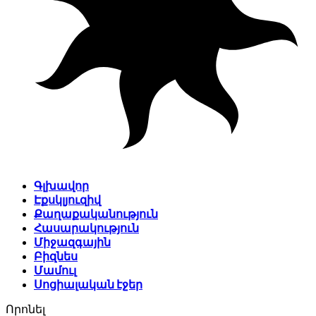
Գլխավոր
Էքսկլյուզիվ
Քաղաքականություն
Հասարակություն
Միջազգային
Բիզնես
Մամուլ
Սոցիալական էջեր
Որոնել