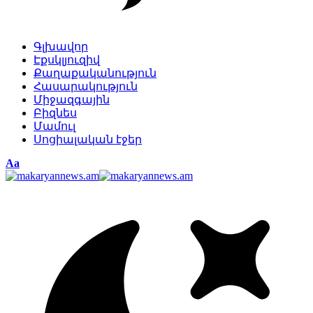
Գլխավոր
Էքսկլյուզիվ
Քաղաքականություն
Հասարակություն
Միջազգային
Բիզնես
Մամուլ
Սոցիալական էջեր
Изменение
Аа
размера
шрифта