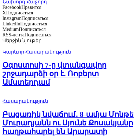
Նախորդ
Հաջորդ
Facebook
Нравится
X
Подписаться
Instagram
Подписаться
LinkedIn
Подписаться
Medium
Подписаться
RSS-лента
Подписаться
Վերջին նյութեր
Կարևոր
Հասարակություն
Օգոստոսի 7-ը վտանգավոր
շրջադարձի օր է. Ռոբերտ
Ամստերդամ
Հասարակություն
Բացառիկ նվաճում․ 8-ամյա Մոնթե
Մուրադյանն ու Սյունե Քոսակյանը
հաղթահարել են Արարատի