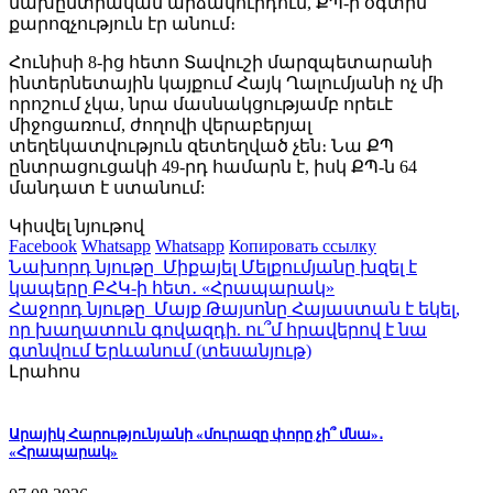
նախընտրական արձակուրդում, ՔՊ-ի օգտին
քարոզչություն էր անում։
Հունիսի 8-ից հետո Տավուշի մարզպետարանի
ինտերնետային կայքում Հայկ Ղալումյանի ոչ մի
որոշում չկա, նրա մասնակցությամբ որեւէ
միջոցառում, ժողովի վերաբերյալ
տեղեկատվություն զետեղված չեն։ Նա ՔՊ
ընտրացուցակի 49-րդ համարն է, իսկ ՔՊ-ն 64
մանդատ է ստանում:
Կիսվել նյութով
Facebook
Whatsapp
Whatsapp
Копировать ссылку
Նախորդ նյութը
Միքայել Մելքումյանը խզել է
կապերը ԲՀԿ-ի հետ․ «Հրապարակ»
Հաջորդ նյութը
Մայք Թայսոնը Հայաստան է եկել,
որ խաղատուն գովազդի. ու՞մ հրավերով է նա
գտնվում Երևանում (տեսանյութ)
Լրահոս
Արայիկ Հարությունյանի «մուրազը փորը չի՞ մնա»․
«Հրապարակ»