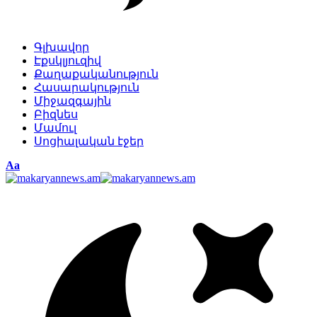
Գլխավոր
Էքսկլյուզիվ
Քաղաքականություն
Հասարակություն
Միջազգային
Բիզնես
Մամուլ
Սոցիալական էջեր
Изменение
Аа
размера
шрифта