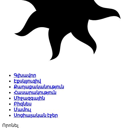
Գլխավոր
Էքսկլյուզիվ
Քաղաքականություն
Հասարակություն
Միջազգային
Բիզնես
Մամուլ
Սոցիալական էջեր
Որոնել