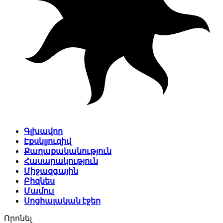
Գլխավոր
Էքսկլյուզիվ
Քաղաքականություն
Հասարակություն
Միջազգային
Բիզնես
Մամուլ
Սոցիալական էջեր
Որոնել