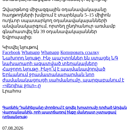
Զվարթնոց միջազգային օդանավակայանը
հաղթողների խմբում է տարեկան 5–15 միլիոն
ուղևոր սպասարկող օդանավակայանների
անվանակարգում, որտեղ ընդհանուր առմամբ
գնահատվել են 39 օդանավակայաններ
Եվրոպայից։
Կիսվել նյութով
Facebook
Whatsapp
Whatsapp
Копировать ссылку
Նախորդ նյութը
Ինչ պաշտոններ են ստացել ՆԳ
նախարարի ազատված տեղակալները
Հաջորդ նյութը
Ինչո՞վ է պայմանավորված
Երևանում ջրամատակարարման նոր
ժամանակացույցի սահմանումը. պարզաբանում է
«Վեոլիա ջուր»-ը
Լրահոս
Գառնիկ Դանիելյանը փորձում է գովել խոստումը դրժած Աղվան
Վարդանյանին, որի պատճառով ինքը մանդատ չստացավ
(տեսանյութ)
07.08.2026