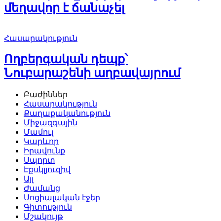
մեղավոր է ճանաչել
Հասարակություն
Ողբերգական դեպք՝
Նուբարաշենի աղբավայրում
Բաժիններ
Հասարակություն
Քաղաքականություն
Միջազգային
Մամուլ
Կարևոր
Իրավունք
Սպորտ
Էքսկլյուզիվ
Այլ
Ժամանց
Սոցիալական էջեր
Գիտություն
Մշակույթ