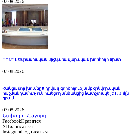
07.08.2026
ՈՒՂԻՂ. Եվրասիական միջկառավարական խորհրդի նիստ
07.08.2026
Հանցավոր խումբը 9 դրվագ գործողությամբ զինվորական
հաշմանդամություն ունեցող անձանցից հափշտակել է 13.8 մլն
դրամ
07.08.2026
Նախորդ
Հաջորդ
Facebook
Нравится
X
Подписаться
Instagram
Подписаться