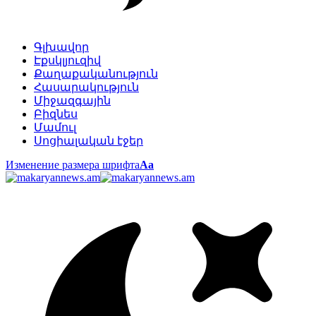
Գլխավոր
Էքսկլյուզիվ
Քաղաքականություն
Հասարակություն
Միջազգային
Բիզնես
Մամուլ
Սոցիալական էջեր
Изменение размера шрифта
Аа