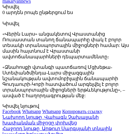
makaryannews
Կիսվել
0 արդեն րոպե ընթերցում ես
Կիսվել
«Վերին Լարս» անցակետով Վրաստանից
Ռուսաստան տանող ճանապարհը փակ է բոլոր
տեսակի տրանսպորտային միջոցների համար: Այս
մասին հայտնում է Վրաստանի
ավտոճանապարհների դեպարտամենտը։
«Ձնահոսքի վտանգի պատճառով Մցխեթա-
Ստեփանծմինդա-Լարս միջազգային
նշանակության ավտոմոբիլային ճանապարհի
Գուդաուրի-Կոբի հատվածում արգելվել է բոլոր
տրանսպորտային միջոցների երթևեկությունը», –
ասված է հաղորդագրության մեջ:
Կիսվել նյութով
Facebook
Whatsapp
Whatsapp
Копировать ссылку
Նախորդ նյութը
Վահագն Չախալյանի
խափանման միջոցը փոխվեց
Հաջորդ նյութը
Արթուր Սարգսյանի տնային