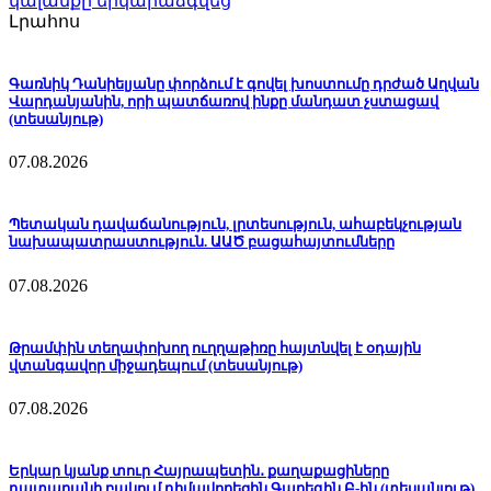
կալանքը երկարաձգվեց
Լրահոս
Գառնիկ Դանիելյանը փորձում է գովել խոստումը դրժած Աղվան
Վարդանյանին, որի պատճառով ինքը մանդատ չստացավ
(տեսանյութ)
07.08.2026
Պետական դավաճանություն, լրտեսություն, ահաբեկչության
նախապատրաստություն. ԱԱԾ բացահայտումները
07.08.2026
Թրամփին տեղափոխող ուղղաթիռը հայտնվել է օդային
վտանգավոր միջադեպում (տեսանյութ)
07.08.2026
Երկար կյանք տուր Հայրապետին․ քաղաքացիները
դատարանի բակում դիմավորեցին Գարեգին Բ-ին (տեսանյութ)