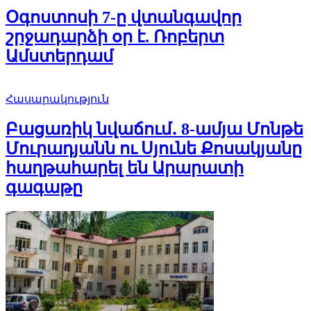
Օգոստոսի 7-ը վտանգավոր
շրջադարձի օր է. Ռոբերտ
Ամստերդամ
Հասարակություն
Բացառիկ նվաճում․ 8-ամյա Մոնթե
Մուրադյանն ու Սյունե Քոսակյանը
հաղթահարել են Արարատի
գագաթը