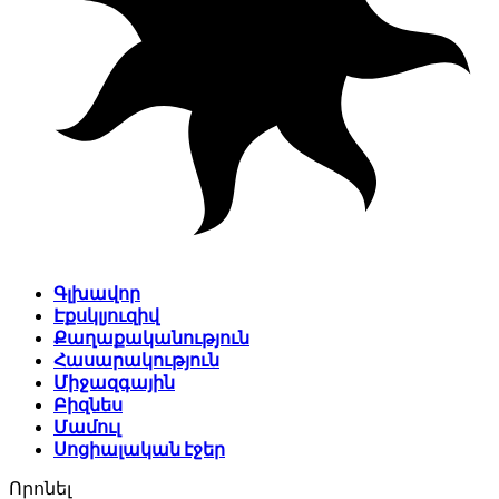
Գլխավոր
Էքսկլյուզիվ
Քաղաքականություն
Հասարակություն
Միջազգային
Բիզնես
Մամուլ
Սոցիալական էջեր
Որոնել