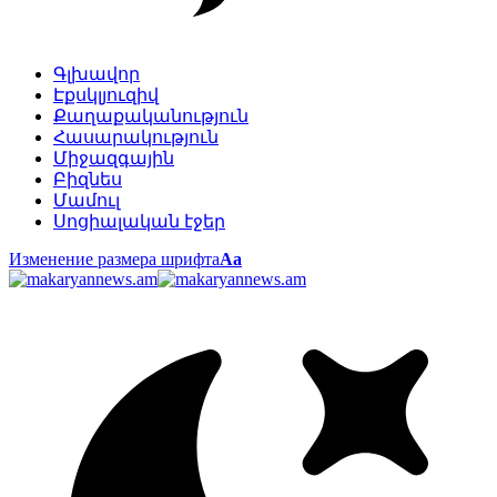
Գլխավոր
Էքսկլյուզիվ
Քաղաքականություն
Հասարակություն
Միջազգային
Բիզնես
Մամուլ
Սոցիալական էջեր
Изменение размера шрифта
Аа