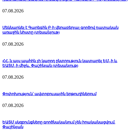
07.08.2026
Մեկնարկել է Գարեգին Բ-ի վերաբերյալ գործով դատական
առաջին նիստը (տեսանյութ)
07.08.2026
ՀՀ–ն այս պահին չի կարող ընտրություն կատարել ԵՄ–ի և
ԵԱՏՄ–ի միջև. Փաշինյան (տեսանյութ)
07.08.2026
Փոփոխություն՝ ավտոբուսային երթուղիներում
07.08.2026
ԵԱՏՄ սկզբունքները գործնականում չեն իրականացվում.
Փաշինյան