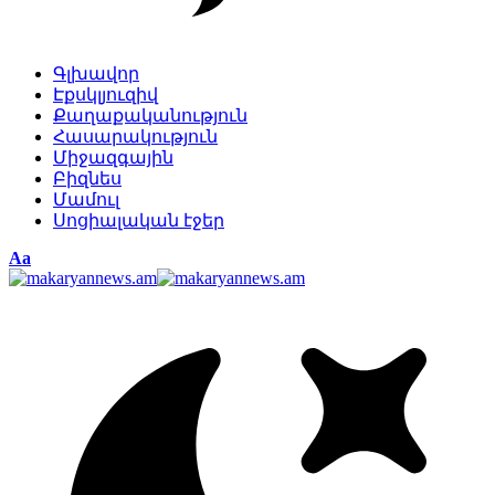
Գլխավոր
Էքսկլյուզիվ
Քաղաքականություն
Հասարակություն
Միջազգային
Բիզնես
Մամուլ
Սոցիալական էջեր
Изменение
Аа
размера
шрифта