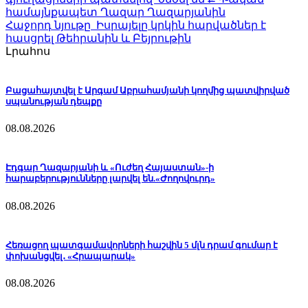
համայնքապետ Ղազար Ղազարյանին
Հաջորդ նյութը
Իսրայելը կրկին հարվածներ է
հասցրել Թեհրանին և Բեյրութին
Լրահոս
Բացահայտվել է Արգամ Աբրահամյանի կողմից պատվիրված
սպանության դեպքը
08.08.2026
Էդգար Ղազարյանի և «Ուժեղ Հայաստան»-ի
հարաբերությունները լարվել են.«Ժողովուրդ»
08.08.2026
Հեռացող պատգամավորների հաշվին 5 մլն դրամ գումար է
փոխանցվել․ «Հրապարակ»
08.08.2026