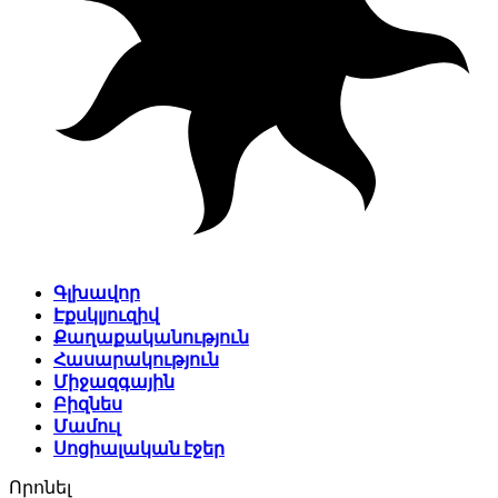
Գլխավոր
Էքսկլյուզիվ
Քաղաքականություն
Հասարակություն
Միջազգային
Բիզնես
Մամուլ
Սոցիալական էջեր
Որոնել