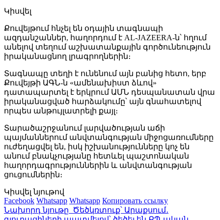
Կիսվել
Քուվեյթում հնչել են օդային տագնապի
ազդանշաններ, հաղորդում է AL-JAZEERA-ն՝ հղում
անելով տեղում աշխատանքային գործունեություն
իրականացնող լրագրողներին։
Տագնապը տեղի է ունենում այն բանից հետո, երբ
Քուվեյթի ԱԳՆ-ն «ամենախիստ ձևով»
դատապարտել է երկրում ԱՄՆ դեսպանատան վրա
իրականացված հարձակումը՝ այն գնահատելով
որպես անթույլատրելի քայլ։
Տարածաշրջանում լարվածության աճի
պայմաններում անվտանգության միջոցառումները
ուժեղացվել են, իսկ իշխանությունները կոչ են
անում բնակչությանը հետևել պաշտոնական
հաղորդագրություններին և անվտանգության
ցուցումներին։
Կիսվել նյութով
Facebook
Whatsapp
Whatsapp
Копировать ссылку
Նախորդ նյութը
Ծեծկռտուք՝ Արաքսում․
գյուղացիների պատմելով՝ ծեծել են ՔՊ-ական