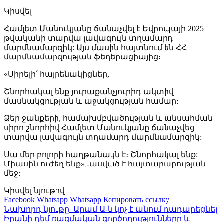
Կիսվել
Համլետ Մանուկյանը ճանաչվել է Եվրոպայի 2025
թվականի տարվա լավագույն տղամարդ
մարմնամարզիկ: Այս մասին հայտնում են ՀՀ
մարմնամարզության ֆեդերացիայից։
«Սիրելի՛ հայրենակիցներ,
Շնորհակալ ենք յուրաքանչյուրիդ ակտիվ
մասնակցության և աջակցության համար:
Ձեր ջանքերի, համախմբվածության և անսահման
սիրո շնորհիվ Համլետ Մանուկյանը ճանաչվեց
տարվա լավագույն տղամարդ մարմնամարզիկ:
Սա մեր բոլորի հաղթանակն է։ Շնորհակալ ենք:
Միասին ուժեղ ենք»,-ասված է հայտարարության
մեջ:
Կիսվել նյութով
Facebook
Whatsapp
Whatsapp
Копировать ссылку
Նախորդ նյութը
Արամ Ա-ն կոչ է անում դադարեցնել
Իրանի դեմ ռազմական գործողությունները և