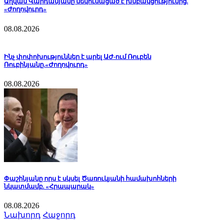
Աղվան Վարդանյանը մեկուսացած է խմբակցությունից.
«Ժողովուրդ»
08.08.2026
Ինչ փոփոխություններ է արել ԱԺ-ում Ռուբեն
Ռուբինյանը.«Ժողովուրդ»
08.08.2026
Փաշինյանը որս է սկսել Ծառուկյանի համախոհների
նկատմամբ. «Հրապարակ»
08.08.2026
Նախորդ
Հաջորդ