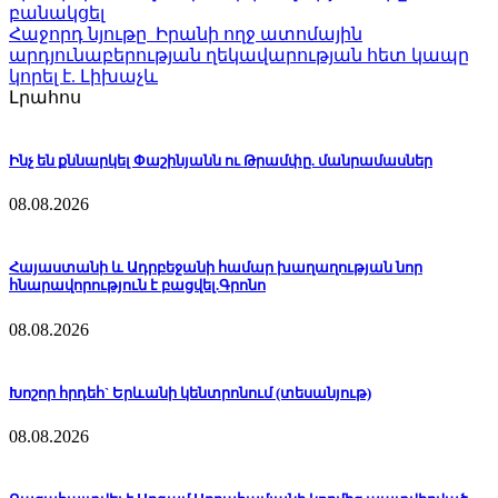
բանակցել
Հաջորդ նյութը
Իրանի ողջ ատոմային
արդյունաբերության ղեկավարության հետ կապը
կորել է. Լիխաչև
Լրահոս
Ինչ են քննարկել Փաշինյանն ու Թրամփը. մանրամասներ
08.08.2026
Հայաստանի և Ադրբեջանի համար խաղաղության նոր
հնարավորություն է բացվել.Գրոնո
08.08.2026
Խոշոր հրդեհ` Երևանի կենտրոնում (տեսանյութ)
08.08.2026