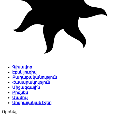
Գլխավոր
Էքսկլյուզիվ
Քաղաքականություն
Հասարակություն
Միջազգային
Բիզնես
Մամուլ
Սոցիալական էջեր
Որոնել