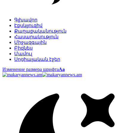
Գլխավոր
Էքսկլյուզիվ
Քաղաքականություն
Հասարակություն
Միջազգային
Բիզնես
Մամուլ
Սոցիալական էջեր
Изменение размера шрифта
Аа