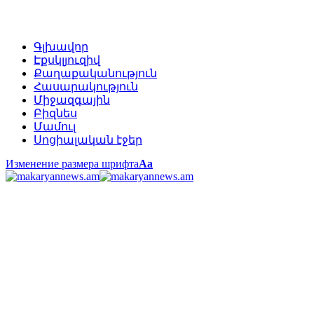
Գլխավոր
Էքսկլյուզիվ
Քաղաքականություն
Հասարակություն
Միջազգային
Բիզնես
Մամուլ
Սոցիալական էջեր
Изменение размера шрифта
Аа