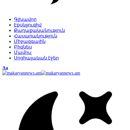
Գլխավոր
Էքսկլյուզիվ
Քաղաքականություն
Հասարակություն
Միջազգային
Բիզնես
Մամուլ
Սոցիալական էջեր
Изменение
Аа
размера
шрифта