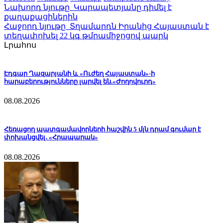
Նախորդ նյութը
Կարապետյանը դիմել է
քաղաքացիներին
Հաջորդ նյութը
Տղամարդն Իրանից Հայաստան է
տեղափոխել 22 կգ թմրամիջոցով պարկ
Լրահոս
Էդգար Ղազարյանի և «Ուժեղ Հայաստան»-ի
հարաբերությունները լարվել են.«Ժողովուրդ»
08.08.2026
Հեռացող պատգամավորների հաշվին 5 մլն դրամ գումար է
փոխանցվել․ «Հրապարակ»
08.08.2026