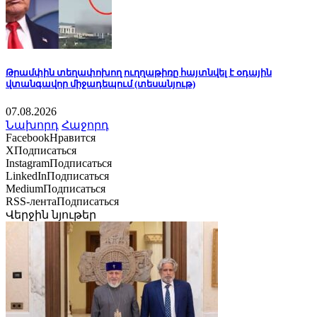
Թրամփին տեղափոխող ուղղաթիռը հայտնվել է օդային
վտանգավոր միջադեպում (տեսանյութ)
07.08.2026
Նախորդ
Հաջորդ
Facebook
Нравится
X
Подписаться
Instagram
Подписаться
LinkedIn
Подписаться
Medium
Подписаться
RSS-лента
Подписаться
Վերջին նյութեր