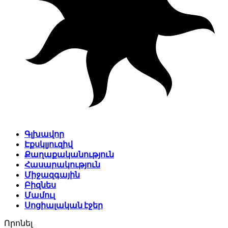
Գլխավոր
Էքսկլյուզիվ
Քաղաքականություն
Հասարակություն
Միջազգային
Բիզնես
Մամուլ
Սոցիալական էջեր
Որոնել