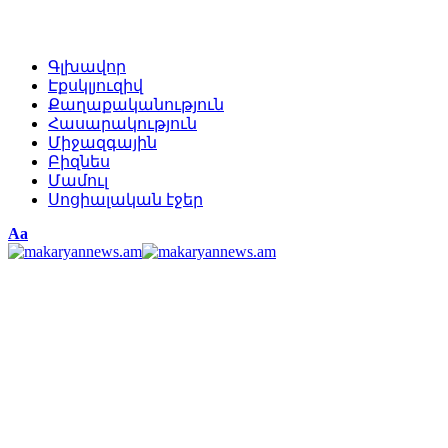
Գլխավոր
Էքսկլյուզիվ
Քաղաքականություն
Հասարակություն
Միջազգային
Բիզնես
Մամուլ
Սոցիալական էջեր
Изменение
Аа
размера
шрифта