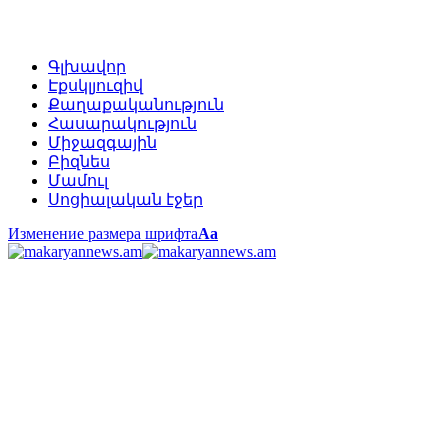
Գլխավոր
Էքսկլյուզիվ
Քաղաքականություն
Հասարակություն
Միջազգային
Բիզնես
Մամուլ
Սոցիալական էջեր
Изменение размера шрифта
Аа