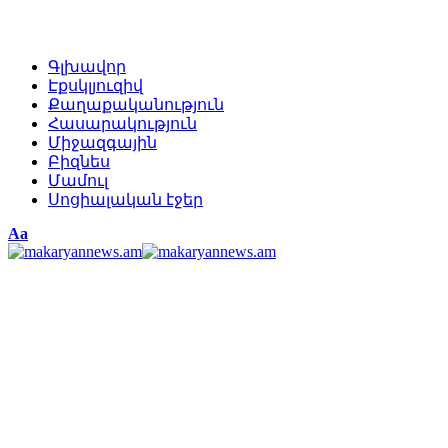
Գլխավոր
Էքսկլյուզիվ
Քաղաքականություն
Հասարակություն
Միջազգային
Բիզնես
Մամուլ
Սոցիալական էջեր
Изменение
Аа
размера
шрифта