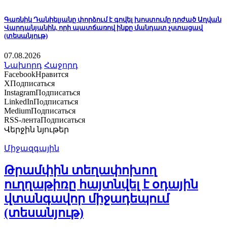
Գառնիկ Դանիելյանը փորձում է գովել խոստումը դրժած Աղվան
Վարդանյանին, որի պատճառով ինքը մանդատ չստացավ
(տեսանյութ)
07.08.2026
Նախորդ
Հաջորդ
Facebook
Нравится
X
Подписаться
Instagram
Подписаться
LinkedIn
Подписаться
Medium
Подписаться
RSS-лента
Подписаться
Վերջին նյութեր
Միջազգային
Թրամփին տեղափոխող
ուղղաթիռը հայտնվել է օդային
վտանգավոր միջադեպում
(տեսանյութ)