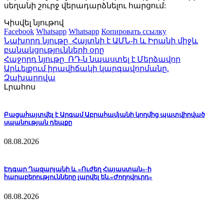
սեղանի շուրջ վերադարձնելու հարցում:
Կիսվել նյութով
Facebook
Whatsapp
Whatsapp
Копировать ссылку
Նախորդ նյութը
Հայտնի է ԱՄՆ-ի և Իրանի միջև
բանակցությունների օրը
Հաջորդ նյութը
ՌԴ-ն նպաստել է Մերձավոր
Արևելքում իրավիճակի կարգավորմանը.
Զախարովա
Լրահոս
Բացահայտվել է Արգամ Աբրահամյանի կողմից պատվիրված
սպանության դեպքը
08.08.2026
Էդգար Ղազարյանի և «Ուժեղ Հայաստան»-ի
հարաբերությունները լարվել են.«Ժողովուրդ»
08.08.2026