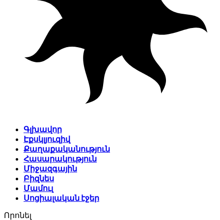
Գլխավոր
Էքսկլյուզիվ
Քաղաքականություն
Հասարակություն
Միջազգային
Բիզնես
Մամուլ
Սոցիալական էջեր
Որոնել