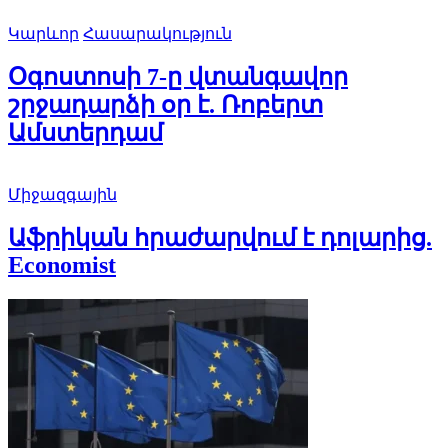
Կարևոր
Հասարակություն
Օգոստոսի 7-ը վտանգավոր
շրջադարձի օր է. Ռոբերտ
Ամստերդամ
Միջազգային
Աֆրիկան ​​հրաժարվում է դոլարից.
Economist