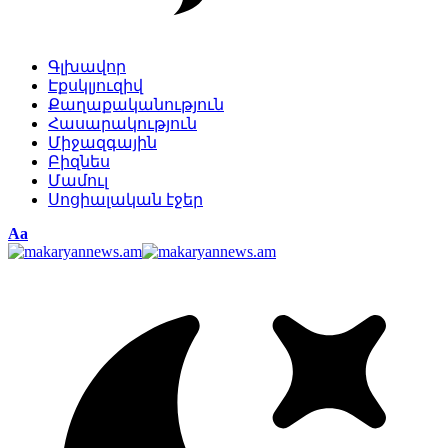
Գլխավոր
Էքսկլյուզիվ
Քաղաքականություն
Հասարակություն
Միջազգային
Բիզնես
Մամուլ
Սոցիալական էջեր
Изменение
Аа
размера
шрифта