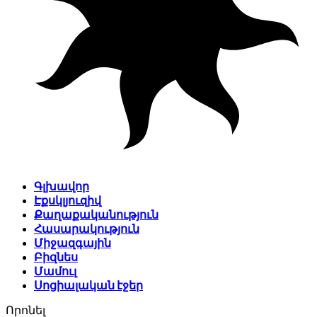
Գլխավոր
Էքսկլյուզիվ
Քաղաքականություն
Հասարակություն
Միջազգային
Բիզնես
Մամուլ
Սոցիալական էջեր
Որոնել