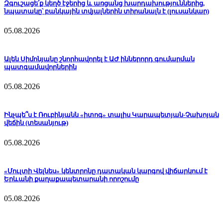
Զգուշացե՛ք կեղծ էջերից և առցանց խարդախություններից,
նպատակը՝ բանկային տվյալներին տիրանալն է (լուսանկար)
05.08.2026
Ալեն Սիմոնյանը շնորհավորել է ԱԺ իններորդ գումարման
պատգամավորներին
05.08.2026
Ինչպե՞ս է Ռուբինյանն «իտոգ» տալիս Կարապետյան-Չախոյան
վեճին (տեսանյութ)
05.08.2026
«Մուլտի Վելնես» կենտրոնը դատական կարգով վիճարկում է
Երևանի քաղաքապետարանի որոշումը
05.08.2026