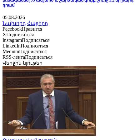
բռնագանձել 35 անշարժ և շարժական գույք, շուրջ 1.2 միլիարդ
դրամ
05.08.2026
Նախորդ
Հաջորդ
Facebook
Нравится
X
Подписаться
Instagram
Подписаться
LinkedIn
Подписаться
Medium
Подписаться
RSS-лента
Подписаться
Վերջին նյութեր