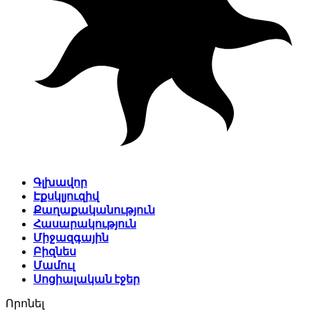
Գլխավոր
Էքսկլյուզիվ
Քաղաքականություն
Հասարակություն
Միջազգային
Բիզնես
Մամուլ
Սոցիալական էջեր
Որոնել