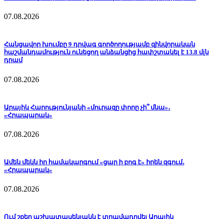
07.08.2026
Հանցավոր խումբը 9 դրվագ գործողությամբ զինվորական
հաշմանդամություն ունեցող անձանցից հափշտակել է 13.8 մլն
դրամ
07.08.2026
Արայիկ Հարությունյանի «մուրազը փորը չի՞ մնա»․
«Հրապարակ»
07.08.2026
Ամեն մեկն իր համակարգում «ցար ի բոգ է» իրեն զգում․
«Հրապարակ»
07.08.2026
Ում շքեղ աշխատասենյակն է տրամադրվել Արայիկ