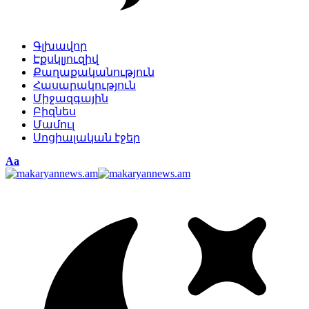
Գլխավոր
Էքսկլյուզիվ
Քաղաքականություն
Հասարակություն
Միջազգային
Բիզնես
Մամուլ
Սոցիալական էջեր
Изменение
Аа
размера
шрифта