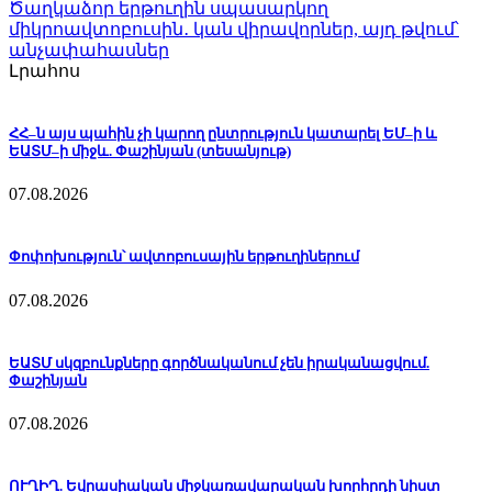
Ծաղկաձոր երթուղին սպասարկող
միկրոավտոբուսին․ կան վիրավորներ, այդ թվում՝
անչափահասներ
Լրահոս
ՀՀ–ն այս պահին չի կարող ընտրություն կատարել ԵՄ–ի և
ԵԱՏՄ–ի միջև. Փաշինյան (տեսանյութ)
07.08.2026
Փոփոխություն՝ ավտոբուսային երթուղիներում
07.08.2026
ԵԱՏՄ սկզբունքները գործնականում չեն իրականացվում.
Փաշինյան
07.08.2026
ՈՒՂԻՂ. Եվրասիական միջկառավարական խորհրդի նիստ