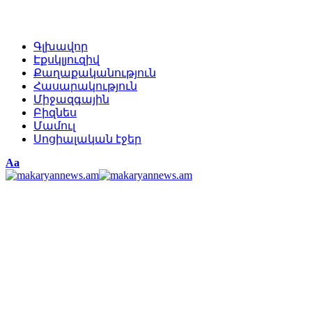
Գլխավոր
Էքսկլյուզիվ
Քաղաքականություն
Հասարակություն
Միջազգային
Բիզնես
Մամուլ
Սոցիալական էջեր
Изменение
Аа
размера
шрифта