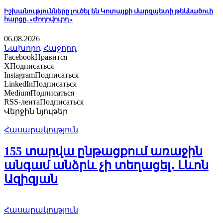
Իշխանությունները լուծել են Կոտայքի մարզպետի թեկնածուի
հարցը. «Ժողովուրդ»
06.08.2026
Նախորդ
Հաջորդ
Facebook
Нравится
X
Подписаться
Instagram
Подписаться
LinkedIn
Подписаться
Medium
Подписаться
RSS-лента
Подписаться
Վերջին նյութեր
Հասարակություն
155 տարվա ընթացքում առաջին
անգամ անձրև չի տեղացել․ Լևոն
Ազիզյան
Հասարակություն