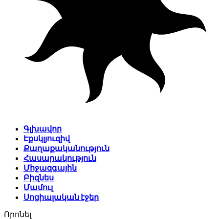
Գլխավոր
Էքսկլյուզիվ
Քաղաքականություն
Հասարակություն
Միջազգային
Բիզնես
Մամուլ
Սոցիալական էջեր
Որոնել