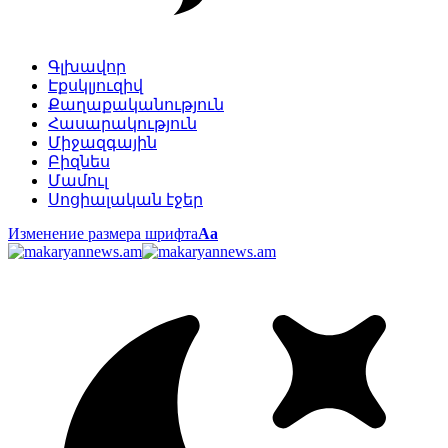
Գլխավոր
Էքսկլյուզիվ
Քաղաքականություն
Հասարակություն
Միջազգային
Բիզնես
Մամուլ
Սոցիալական էջեր
Изменение размера шрифта
Аа