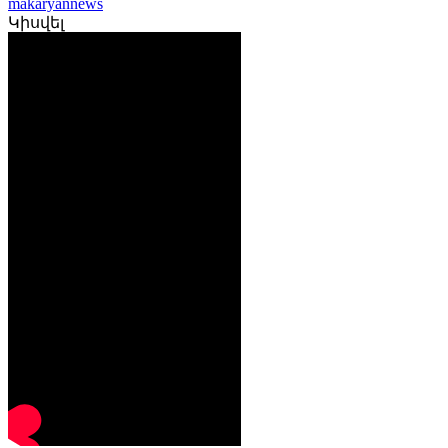
makaryannews
Կիսվել