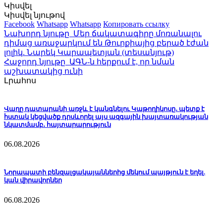
Կիսվել
Կիսվել նյութով
Facebook
Whatsapp
Whatsapp
Копировать ссылку
Նախորդ նյութը
Մեր ճակատագիրը մոռանալու
դիմաց առաջարկում են Թուրքիայից բերած էժան
լոլիկ. Նարեկ Կարապետյան (տեսանյութ)
Հաջորդ նյութը
ԱԳՆ-ն հերքում է, որ նման
աշխատակից ունի
Լրահոս
Վաղը դատարանի առջև է կանգնելու Կաթողիկոսը․ պետք է
հստակ կեցվածք դրսևորել այս ազգային խայտառակության
նկատմամբ․ հայտարարություն
06.08.2026
Նորապատի բենզալցակայաններից մեկում պայթյուն է եղել.
կան վիրավորներ
06.08.2026