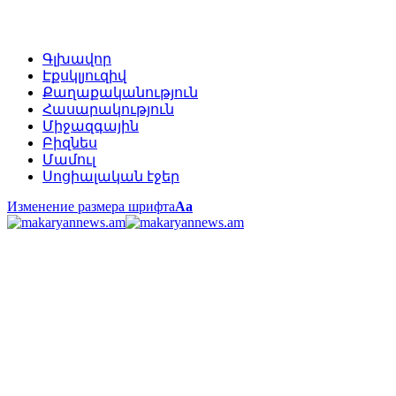
Գլխավոր
Էքսկլյուզիվ
Քաղաքականություն
Հասարակություն
Միջազգային
Բիզնես
Մամուլ
Սոցիալական էջեր
Изменение размера шрифта
Аа