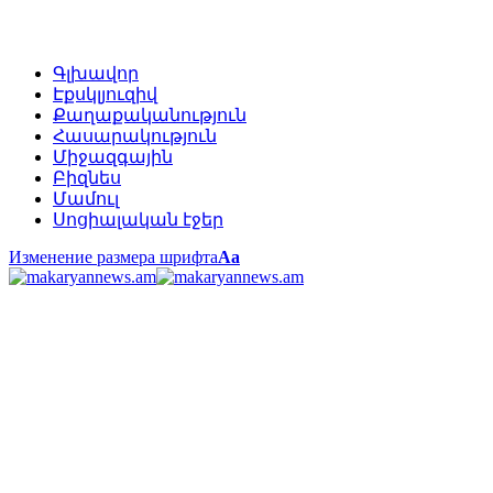
Գլխավոր
Էքսկլյուզիվ
Քաղաքականություն
Հասարակություն
Միջազգային
Բիզնես
Մամուլ
Սոցիալական էջեր
Изменение размера шрифта
Аа