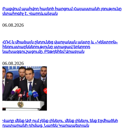
Բաքվում պահվող հայերի հարցում Հայաստանի լռությունը
մտահոգիչ է․ Վարդևանյան
06.08.2026
ՀՌՀ-ն միաձայն ընդունեց վարչական ակտը և «Կենտրոն»
հեռուստաընկերությունը ստացավ երկրորդ
նախազգուշացումը. Բեթղեհեմ Արաբյան
06.08.2026
Վաղը մենք ԱԺ-ում չենք լինելու. մենք լինելու ենք Էջմիածնի
դատարանի դիմաց. Նարեկ Կարապետյան