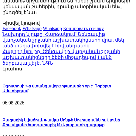
անամոթ միջամտություն են ինքնիշխան երկրների
կենսական շահերին, դրանք անօրինական են», —
ընդգծել է նա։
Կիսվել նյութով
Facebook
Whatsapp
Whatsapp
Копировать ссылку
Նախորդ նյութը
Հարձակում՝ Շենգավիթ
վարչական շրջանի աշխատակիցների վրա. մեկ
անձ տեղափոխվել է հիվանդանոց
Հաջորդ նյութը
Շենգավիթ վարչական շրջանի
աշխատակիցների ծեծի միջադեպով 1 անձ
ձերբակալվել է․ ՆԳՆ
Լրահոս
Օգոստոսի 7-ը վտանգավոր շրջադարձի օր է. Ռոբերտ
Ամստերդամ
06.08.2026
Բացառիկ նվաճում․ 8-ամյա Մոնթե Մուրադյանն ու Սյունե
Քոսակյանը հաղթահարել են Արարատի գագաթը