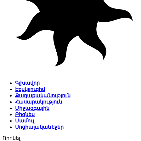
Գլխավոր
Էքսկլյուզիվ
Քաղաքականություն
Հասարակություն
Միջազգային
Բիզնես
Մամուլ
Սոցիալական էջեր
Որոնել