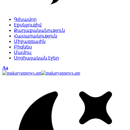
Գլխավոր
Էքսկլյուզիվ
Քաղաքականություն
Հասարակություն
Միջազգային
Բիզնես
Մամուլ
Սոցիալական էջեր
Изменение
Аа
размера
шрифта